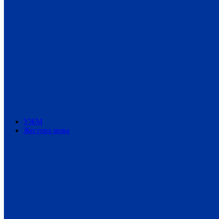
УЖМ
Жестова мова