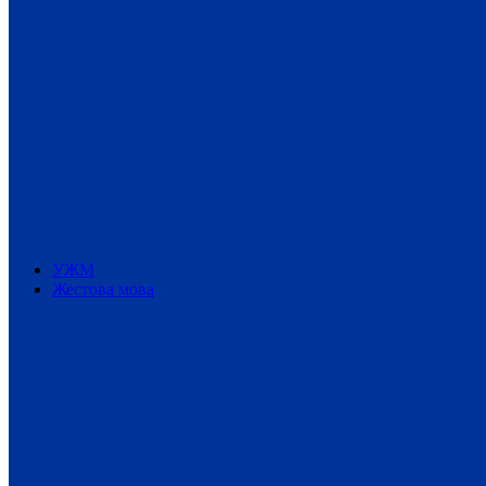
УЖМ
Жестова мова