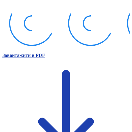
Атестація
Безбар'єрність для глухих
Вінницька область
Волинська область
Дніпропетровська область
Донецька область
Житомирська область
Закарпатська область
Запорізька область
Завантажити в PDF
Івано-Франківська область
Київ
Київська область
Кіровоградська область
Львівська область
Миколаївська область
Одеська область
Полтавська область
Рівненська область
Сумська область
Тернопільська область