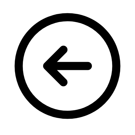
Кадрові зміни
Працевлаштування
Про глухих
Постаті в УТОГ
Все про УТОГ: ваші права, послуги та підтримка:
Важлива інформація
Благодійні справи
Історія глухих
Коронавірус
Брифінги
Корисні інформаційні матеріали від Т. Ломакіної
Офіційна інформація
Про УТОГ
Керівництво УТОГ
Громадські ради УТОГ ⩺
Всеукраїнська Рада голів обласних
організацій УТОГ
Всеукраїнська Рада ветеранів УТОГ
Всеукраїнська Рада перекладачів жестової
мови УТОГ
Всеукраїнська Рада директорів УТОГ
Всеукраїнська молодіжна Рада УТОГ