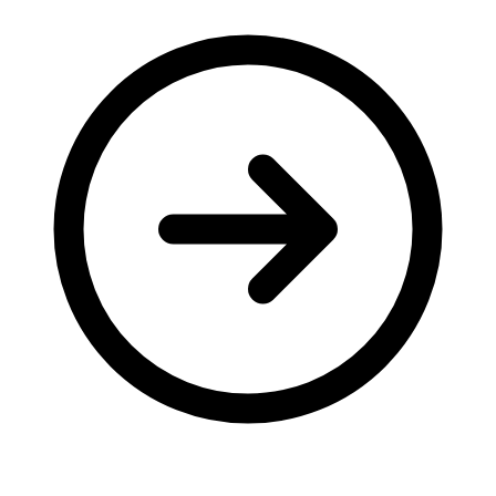
Молодіжні лідери УТОГ
Ветерани УТОГ
Мережа УТОГ
Підприємства УТОГ
Рекорди УТОГ
Видання УТОГ
Звіти
Посилання сторінок УТОГ
Контакти
Навчальні програми
Дошкільна освіта
Загальна освіта
Для абітурієнтів
Уроки
Українська жестова мова
Географія
Правознавство
Я досліджую світ
Реєстр перекладачів жестової мови Українського
товариства глухих
Підготовка перекладачів
"Сервіс УТОГ"