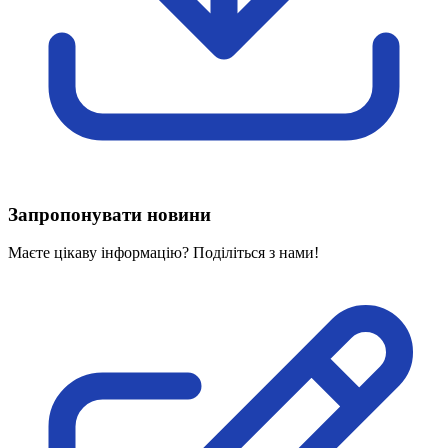
Харківська область
Херсонська область
Хмельницька область
Черкаська область
Чернівецька область
Чернігівська область
Особи відповідальні за контактування з
питань укладення договорів
Запропонувати новини
Вивчаємо жестову мову
Дитяча сторінка
Маєте цікаву інформацію? Поділіться з нами!
Новини про жестову мову
Ресурс для вивчення жестових мов різних країн
ЦУЖМ
Проєкт "Жестова мова для поліцейських"
Про шахрайські схеми
ВІКТОРИНА
На допомогу військовим
Медична термінологія жестовою мовою