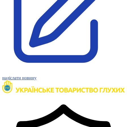
Статут УТОГ
Нормативна база УТОГ
Конвенція ООН
Законодавство
Декларації
Документи ВФГ
Міжнародні документи
надіслати новину