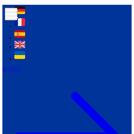
Контур психологічної безпеки глухих
Культура
Міжнародний тиждень глухих людей
Міжнародний тиждень глухих людей
2021
Міжнародний тиждень глухих людей
2022
Міжнародний тиждень глухих людей
2023
ID УТОГ
Міжнародний тиждень глухих людей
2024
Щоденні теми: 23 - 29 вересня
2024
Всеукраїнський пісенний
челендж «Україно, ти є!»
Молодіжний челендж «Жестова
мова для мене – це…»
Репортажі спеціальних та
інклюзивних начальних закладів
України