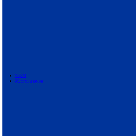
УЖМ
Жестова мова