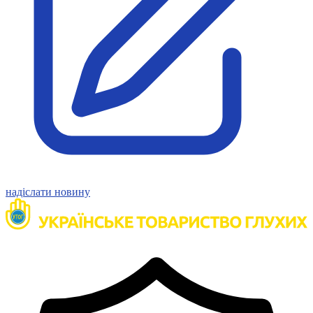
Статут УТОГ
Нормативна база УТОГ
Конвенція ООН
Законодавство
Декларації
Документи ВФГ
Міжнародні документи
надіслати новину