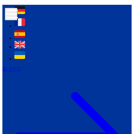
Контур психологічної безпеки глухих
Культура
Міжнародний тиждень глухих людей
Міжнародний тиждень глухих людей
2021
Міжнародний тиждень глухих людей
2022
Міжнародний тиждень глухих людей
2023
ID УТОГ
Міжнародний тиждень глухих людей
2024
Щоденні теми: 23 - 29 вересня
2024
Всеукраїнський пісенний
челендж «Україно, ти є!»
Молодіжний челендж «Жестова
мова для мене – це…»
Репортажі спеціальних та
інклюзивних начальних закладів
України