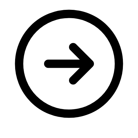
Молодіжні лідери УТОГ
Ветерани УТОГ
Мережа УТОГ
Підприємства УТОГ
Рекорди УТОГ
Видання УТОГ
Звіти
Посилання сторінок УТОГ
Контакти
Навчальні програми
Дошкільна освіта
Загальна освіта
Для абітурієнтів
Уроки
Українська жестова мова
Географія
Правознавство
Я досліджую світ
Реєстр перекладачів жестової мови Українського
товариства глухих
Підготовка перекладачів
"Сервіс УТОГ"