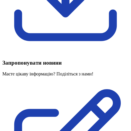
Харківська область
Херсонська область
Хмельницька область
Черкаська область
Чернівецька область
Чернігівська область
Особи відповідальні за контактування з
питань укладення договорів
Запропонувати новини
Вивчаємо жестову мову
Дитяча сторінка
Маєте цікаву інформацію? Поділіться з нами!
Новини про жестову мову
Ресурс для вивчення жестових мов різних країн
ЦУЖМ
Проєкт "Жестова мова для поліцейських"
Про шахрайські схеми
ВІКТОРИНА
На допомогу військовим
Медична термінологія жестовою мовою