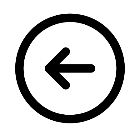
Кадрові зміни
Працевлаштування
Про глухих
Постаті в УТОГ
Все про УТОГ: ваші права, послуги та підтримка:
Важлива інформація
Благодійні справи
Історія глухих
Коронавірус
Брифінги
Корисні інформаційні матеріали від Т. Ломакіної
Офіційна інформація
Про УТОГ
Керівництво УТОГ
Громадські ради УТОГ ⩺
Всеукраїнська Рада голів обласних
організацій УТОГ
Всеукраїнська Рада ветеранів УТОГ
Всеукраїнська Рада перекладачів жестової
мови УТОГ
Всеукраїнська Рада директорів УТОГ
Всеукраїнська молодіжна Рада УТОГ