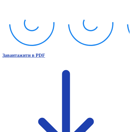
Атестація
Безбар'єрність для глухих
Вінницька область
Волинська область
Дніпропетровська область
Донецька область
Житомирська область
Закарпатська область
Запорізька область
Завантажити в PDF
Івано-Франківська область
Київ
Київська область
Кіровоградська область
Львівська область
Миколаївська область
Одеська область
Полтавська область
Рівненська область
Сумська область
Тернопільська область