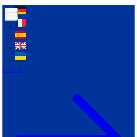
Контур психологічної безпеки глухих
Культура
Міжнародний тиждень глухих людей
Міжнародний тиждень глухих людей
2021
Міжнародний тиждень глухих людей
2022
Міжнародний тиждень глухих людей
2023
ID УТОГ
Міжнародний тиждень глухих людей
2024
Щоденні теми: 23 - 29 вересня
2024
Всеукраїнський пісенний
челендж «Україно, ти є!»
Молодіжний челендж «Жестова
мова для мене – це…»
Репортажі спеціальних та
інклюзивних начальних закладів
України