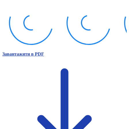
Атестація
Безбар'єрність для глухих
Вінницька область
Волинська область
Дніпропетровська область
Донецька область
Житомирська область
Закарпатська область
Запорізька область
Завантажити в PDF
Івано-Франківська область
Київ
Київська область
Кіровоградська область
Львівська область
Миколаївська область
Одеська область
Полтавська область
Рівненська область
Сумська область
Тернопільська область