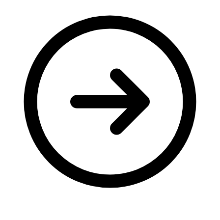
Молодіжні лідери УТОГ
Ветерани УТОГ
Мережа УТОГ
Підприємства УТОГ
Рекорди УТОГ
Видання УТОГ
Звіти
Посилання сторінок УТОГ
Контакти
Навчальні програми
Дошкільна освіта
Загальна освіта
Для абітурієнтів
Уроки
Українська жестова мова
Географія
Правознавство
Я досліджую світ
Реєстр перекладачів жестової мови Українського
товариства глухих
Підготовка перекладачів
"Сервіс УТОГ"