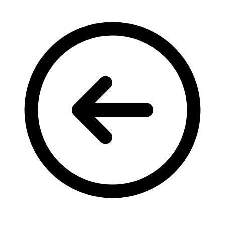
Кадрові зміни
Працевлаштування
Про глухих
Постаті в УТОГ
Все про УТОГ: ваші права, послуги та підтримка:
Важлива інформація
Благодійні справи
Історія глухих
Коронавірус
Брифінги
Корисні інформаційні матеріали від Т. Ломакіної
Офіційна інформація
Про УТОГ
Керівництво УТОГ
Громадські ради УТОГ ⩺
Всеукраїнська Рада голів обласних
організацій УТОГ
Всеукраїнська Рада ветеранів УТОГ
Всеукраїнська Рада перекладачів жестової
мови УТОГ
Всеукраїнська Рада директорів УТОГ
Всеукраїнська молодіжна Рада УТОГ