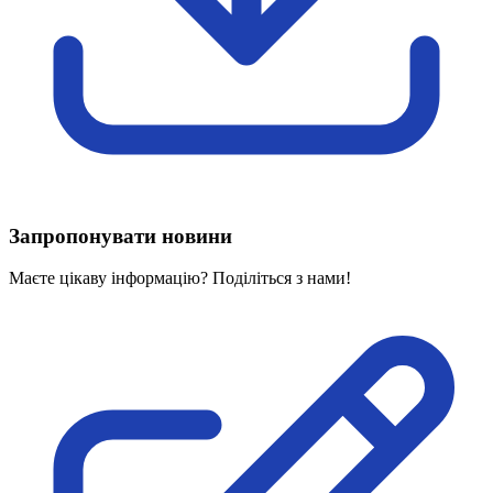
Харківська область
Херсонська область
Хмельницька область
Черкаська область
Чернівецька область
Чернігівська область
Особи відповідальні за контактування з
питань укладення договорів
Запропонувати новини
Вивчаємо жестову мову
Дитяча сторінка
Маєте цікаву інформацію? Поділіться з нами!
Новини про жестову мову
Ресурс для вивчення жестових мов різних країн
ЦУЖМ
Проєкт "Жестова мова для поліцейських"
Про шахрайські схеми
ВІКТОРИНА
На допомогу військовим
Медична термінологія жестовою мовою