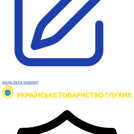
Статут УТОГ
Нормативна база УТОГ
Конвенція ООН
Законодавство
Декларації
Документи ВФГ
Міжнародні документи
надіслати новину