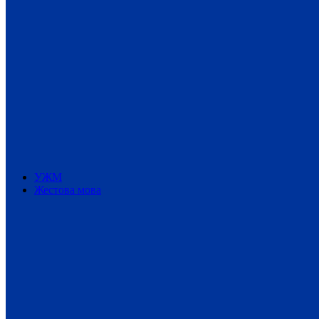
УЖМ
Жестова мова