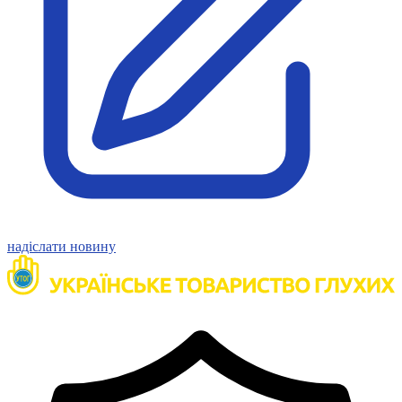
Статут УТОГ
Нормативна база УТОГ
Конвенція ООН
Законодавство
Декларації
Документи ВФГ
Міжнародні документи
надіслати новину