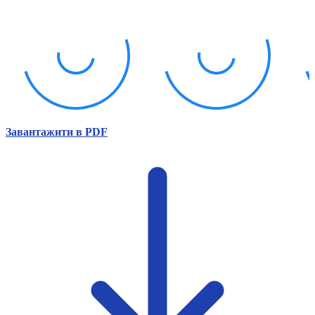
Атестація
Безбар'єрність для глухих
Вінницька область
Волинська область
Дніпропетровська область
Донецька область
Житомирська область
Закарпатська область
Запорізька область
Завантажити в PDF
Івано-Франківська область
Київ
Київська область
Кіровоградська область
Львівська область
Миколаївська область
Одеська область
Полтавська область
Рівненська область
Сумська область
Тернопільська область