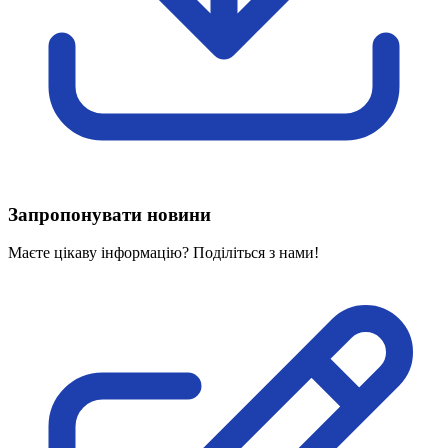
Харківська область
Херсонська область
Хмельницька область
Черкаська область
Чернівецька область
Чернігівська область
Особи відповідальні за контактування з
питань укладення договорів
Запропонувати новини
Вивчаємо жестову мову
Дитяча сторінка
Маєте цікаву інформацію? Поділіться з нами!
Новини про жестову мову
Ресурс для вивчення жестових мов різних країн
ЦУЖМ
Проєкт "Жестова мова для поліцейських"
Про шахрайські схеми
ВІКТОРИНА
На допомогу військовим
Медична термінологія жестовою мовою