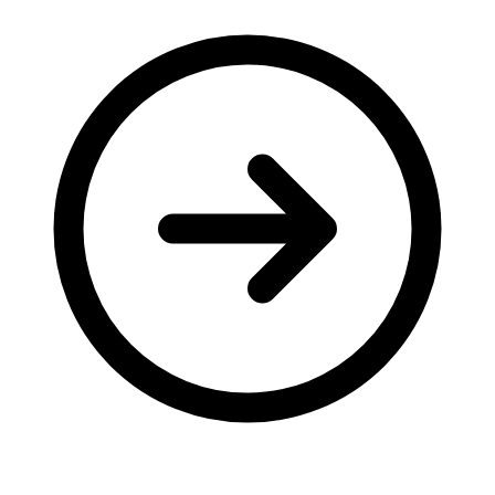
Молодіжні лідери УТОГ
Ветерани УТОГ
Мережа УТОГ
Підприємства УТОГ
Рекорди УТОГ
Видання УТОГ
Звіти
Посилання сторінок УТОГ
Контакти
Навчальні програми
Дошкільна освіта
Загальна освіта
Для абітурієнтів
Уроки
Українська жестова мова
Географія
Правознавство
Я досліджую світ
Реєстр перекладачів жестової мови Українського
товариства глухих
Підготовка перекладачів
"Сервіс УТОГ"