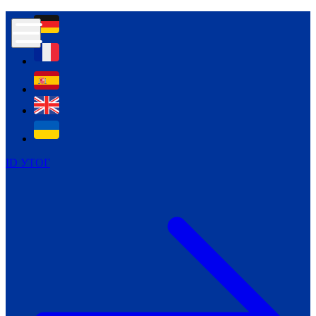
Контур психологічної безпеки глухих
Культура
Міжнародний тиждень глухих людей
Міжнародний тиждень глухих людей
2021
Міжнародний тиждень глухих людей
2022
Міжнародний тиждень глухих людей
2023
ID УТОГ
Міжнародний тиждень глухих людей
2024
Щоденні теми: 23 - 29 вересня
2024
Всеукраїнський пісенний
челендж «Україно, ти є!»
Молодіжний челендж «Жестова
мова для мене – це…»
Репортажі спеціальних та
інклюзивних начальних закладів
України