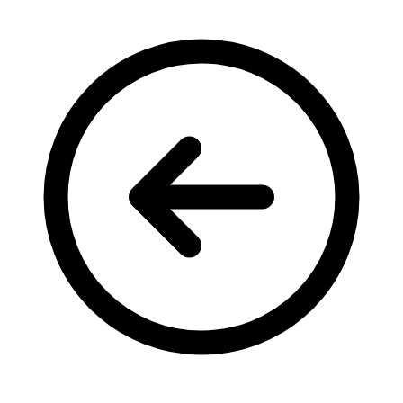
Кадрові зміни
Працевлаштування
Про глухих
Постаті в УТОГ
Все про УТОГ: ваші права, послуги та підтримка:
Важлива інформація
Благодійні справи
Історія глухих
Коронавірус
Брифінги
Корисні інформаційні матеріали від Т. Ломакіної
Офіційна інформація
Про УТОГ
Керівництво УТОГ
Громадські ради УТОГ ⩺
Всеукраїнська Рада голів обласних
організацій УТОГ
Всеукраїнська Рада ветеранів УТОГ
Всеукраїнська Рада перекладачів жестової
мови УТОГ
Всеукраїнська Рада директорів УТОГ
Всеукраїнська молодіжна Рада УТОГ