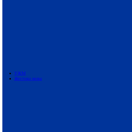
УЖМ
Жестова мова