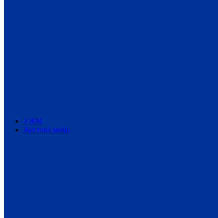
УЖМ
Жестова мова