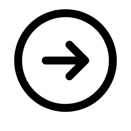
Молодіжні лідери УТОГ
Ветерани УТОГ
Мережа УТОГ
Підприємства УТОГ
Рекорди УТОГ
Видання УТОГ
Звіти
Посилання сторінок УТОГ
Контакти
Навчальні програми
Дошкільна освіта
Загальна освіта
Для абітурієнтів
Уроки
Українська жестова мова
Географія
Правознавство
Я досліджую світ
Реєстр перекладачів жестової мови Українського
товариства глухих
Підготовка перекладачів
"Сервіс УТОГ"