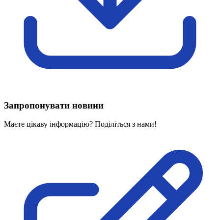
Харківська область
Херсонська область
Хмельницька область
Черкаська область
Чернівецька область
Чернігівська область
Особи відповідальні за контактування з
питань укладення договорів
Запропонувати новини
Вивчаємо жестову мову
Дитяча сторінка
Маєте цікаву інформацію? Поділіться з нами!
Новини про жестову мову
Ресурс для вивчення жестових мов різних країн
ЦУЖМ
Проєкт "Жестова мова для поліцейських"
Про шахрайські схеми
ВІКТОРИНА
На допомогу військовим
Медична термінологія жестовою мовою