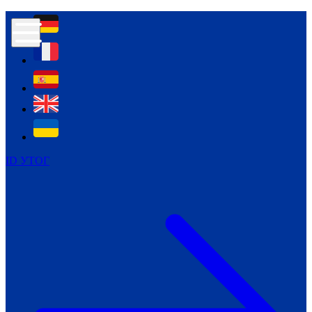
Контур психологічної безпеки глухих
Культура
Міжнародний тиждень глухих людей
Міжнародний тиждень глухих людей
2021
Міжнародний тиждень глухих людей
2022
Міжнародний тиждень глухих людей
2023
ID УТОГ
Міжнародний тиждень глухих людей
2024
Щоденні теми: 23 - 29 вересня
2024
Всеукраїнський пісенний
челендж «Україно, ти є!»
Молодіжний челендж «Жестова
мова для мене – це…»
Репортажі спеціальних та
інклюзивних начальних закладів
України