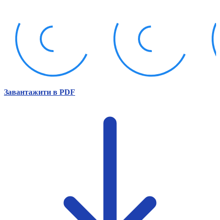
Атестація
Безбар'єрність для глухих
Вінницька область
Волинська область
Дніпропетровська область
Донецька область
Житомирська область
Закарпатська область
Запорізька область
Завантажити в PDF
Івано-Франківська область
Київ
Київська область
Кіровоградська область
Львівська область
Миколаївська область
Одеська область
Полтавська область
Рівненська область
Сумська область
Тернопільська область