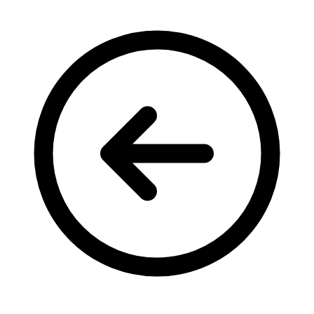
Кадрові зміни
Працевлаштування
Про глухих
Постаті в УТОГ
Все про УТОГ: ваші права, послуги та підтримка:
Важлива інформація
Благодійні справи
Історія глухих
Коронавірус
Брифінги
Корисні інформаційні матеріали від Т. Ломакіної
Офіційна інформація
Про УТОГ
Керівництво УТОГ
Громадські ради УТОГ ⩺
Всеукраїнська Рада голів обласних
організацій УТОГ
Всеукраїнська Рада ветеранів УТОГ
Всеукраїнська Рада перекладачів жестової
мови УТОГ
Всеукраїнська Рада директорів УТОГ
Всеукраїнська молодіжна Рада УТОГ