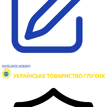
Статут УТОГ
Нормативна база УТОГ
Конвенція ООН
Законодавство
Декларації
Документи ВФГ
Міжнародні документи
надіслати новину