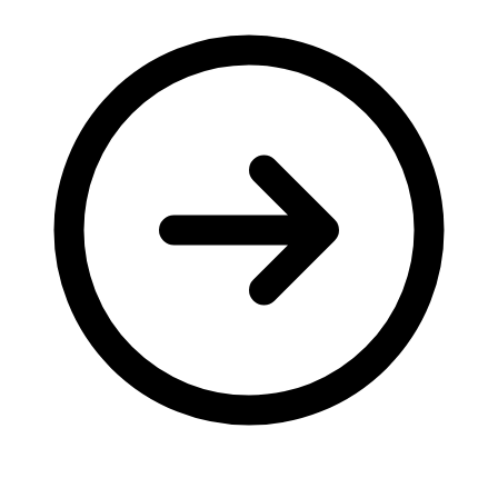
Молодіжні лідери УТОГ
Ветерани УТОГ
Мережа УТОГ
Підприємства УТОГ
Рекорди УТОГ
Видання УТОГ
Звіти
Посилання сторінок УТОГ
Контакти
Навчальні програми
Дошкільна освіта
Загальна освіта
Для абітурієнтів
Уроки
Українська жестова мова
Географія
Правознавство
Я досліджую світ
Реєстр перекладачів жестової мови Українського
товариства глухих
Підготовка перекладачів
"Сервіс УТОГ"