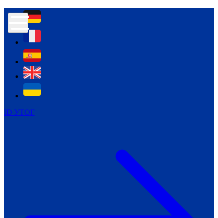
Контур психологічної безпеки глухих
Культура
Міжнародний тиждень глухих людей
Міжнародний тиждень глухих людей
2021
Міжнародний тиждень глухих людей
2022
Міжнародний тиждень глухих людей
2023
ID УТОГ
Міжнародний тиждень глухих людей
2024
Щоденні теми: 23 - 29 вересня
2024
Всеукраїнський пісенний
челендж «Україно, ти є!»
Молодіжний челендж «Жестова
мова для мене – це…»
Репортажі спеціальних та
інклюзивних начальних закладів
України