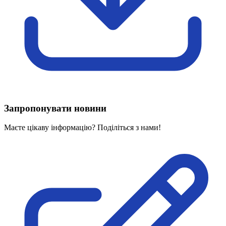
Харківська область
Херсонська область
Хмельницька область
Черкаська область
Чернівецька область
Чернігівська область
Особи відповідальні за контактування з
питань укладення договорів
Запропонувати новини
Вивчаємо жестову мову
Дитяча сторінка
Маєте цікаву інформацію? Поділіться з нами!
Новини про жестову мову
Ресурс для вивчення жестових мов різних країн
ЦУЖМ
Проєкт "Жестова мова для поліцейських"
Про шахрайські схеми
ВІКТОРИНА
На допомогу військовим
Медична термінологія жестовою мовою