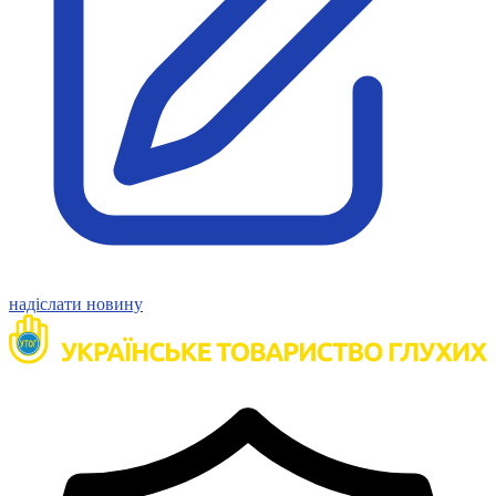
Статут УТОГ
Нормативна база УТОГ
Конвенція ООН
Законодавство
Декларації
Документи ВФГ
Міжнародні документи
надіслати новину