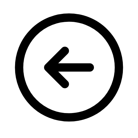
Кадрові зміни
Працевлаштування
Про глухих
Постаті в УТОГ
Все про УТОГ: ваші права, послуги та підтримка:
Важлива інформація
Благодійні справи
Історія глухих
Коронавірус
Брифінги
Корисні інформаційні матеріали від Т. Ломакіної
Офіційна інформація
Про УТОГ
Керівництво УТОГ
Громадські ради УТОГ ⩺
Всеукраїнська Рада голів обласних
організацій УТОГ
Всеукраїнська Рада ветеранів УТОГ
Всеукраїнська Рада перекладачів жестової
мови УТОГ
Всеукраїнська Рада директорів УТОГ
Всеукраїнська молодіжна Рада УТОГ