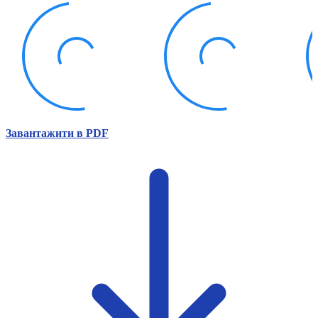
Атестація
Безбар'єрність для глухих
Вінницька область
Волинська область
Дніпропетровська область
Донецька область
Житомирська область
Закарпатська область
Запорізька область
Завантажити в PDF
Івано-Франківська область
Київ
Київська область
Кіровоградська область
Львівська область
Миколаївська область
Одеська область
Полтавська область
Рівненська область
Сумська область
Тернопільська область