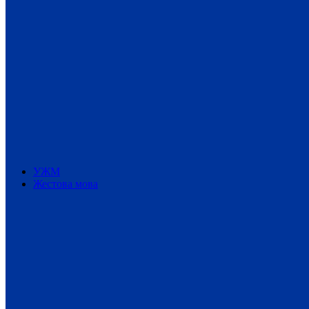
УЖМ
Жестова мова