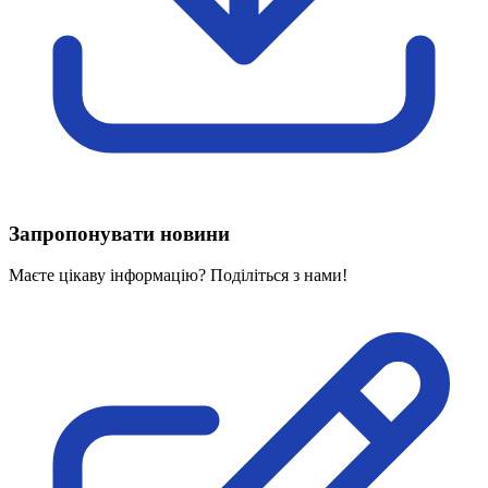
Харківська область
Херсонська область
Хмельницька область
Черкаська область
Чернівецька область
Чернігівська область
Особи відповідальні за контактування з
питань укладення договорів
Запропонувати новини
Вивчаємо жестову мову
Дитяча сторінка
Маєте цікаву інформацію? Поділіться з нами!
Новини про жестову мову
Ресурс для вивчення жестових мов різних країн
ЦУЖМ
Проєкт "Жестова мова для поліцейських"
Про шахрайські схеми
ВІКТОРИНА
На допомогу військовим
Медична термінологія жестовою мовою