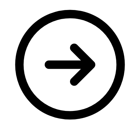
Молодіжні лідери УТОГ
Ветерани УТОГ
Мережа УТОГ
Підприємства УТОГ
Рекорди УТОГ
Видання УТОГ
Звіти
Посилання сторінок УТОГ
Контакти
Навчальні програми
Дошкільна освіта
Загальна освіта
Для абітурієнтів
Уроки
Українська жестова мова
Географія
Правознавство
Я досліджую світ
Реєстр перекладачів жестової мови Українського
товариства глухих
Підготовка перекладачів
"Сервіс УТОГ"