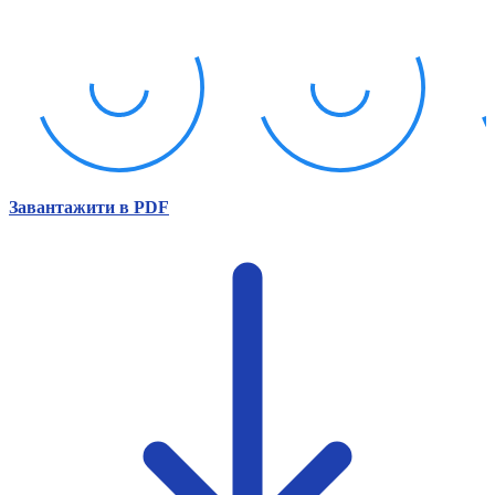
Атестація
Безбар'єрність для глухих
Вінницька область
Волинська область
Дніпропетровська область
Донецька область
Житомирська область
Закарпатська область
Запорізька область
Завантажити в PDF
Івано-Франківська область
Київ
Київська область
Кіровоградська область
Львівська область
Миколаївська область
Одеська область
Полтавська область
Рівненська область
Сумська область
Тернопільська область