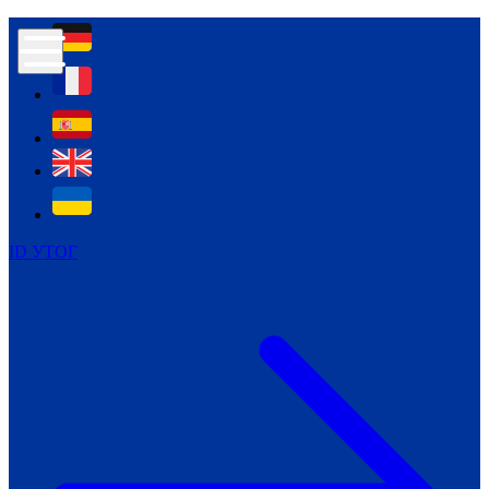
Контур психологічної безпеки глухих
Культура
Міжнародний тиждень глухих людей
Міжнародний тиждень глухих людей
2021
Міжнародний тиждень глухих людей
2022
Міжнародний тиждень глухих людей
2023
ID УТОГ
Міжнародний тиждень глухих людей
2024
Щоденні теми: 23 - 29 вересня
2024
Всеукраїнський пісенний
челендж «Україно, ти є!»
Молодіжний челендж «Жестова
мова для мене – це…»
Репортажі спеціальних та
інклюзивних начальних закладів
України