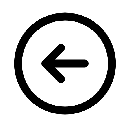
Кадрові зміни
Працевлаштування
Про глухих
Постаті в УТОГ
Все про УТОГ: ваші права, послуги та підтримка:
Важлива інформація
Благодійні справи
Історія глухих
Коронавірус
Брифінги
Корисні інформаційні матеріали від Т. Ломакіної
Офіційна інформація
Про УТОГ
Керівництво УТОГ
Громадські ради УТОГ ⩺
Всеукраїнська Рада голів обласних
організацій УТОГ
Всеукраїнська Рада ветеранів УТОГ
Всеукраїнська Рада перекладачів жестової
мови УТОГ
Всеукраїнська Рада директорів УТОГ
Всеукраїнська молодіжна Рада УТОГ