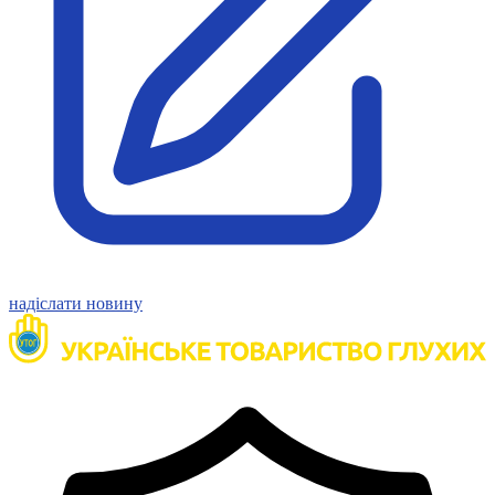
Статут УТОГ
Нормативна база УТОГ
Конвенція ООН
Законодавство
Декларації
Документи ВФГ
Міжнародні документи
надіслати новину