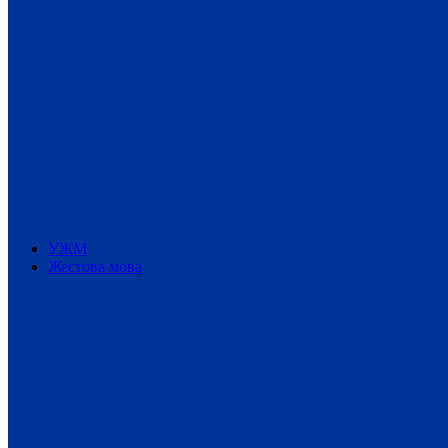
УЖМ
Жестова мова