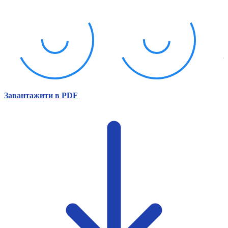
Атестація
Безбар'єрність для глухих
Вінницька область
Волинська область
Дніпропетровська область
Донецька область
Житомирська область
Закарпатська область
Запорізька область
Завантажити в PDF
Івано-Франківська область
Київ
Київська область
Кіровоградська область
Львівська область
Миколаївська область
Одеська область
Полтавська область
Рівненська область
Сумська область
Тернопільська область