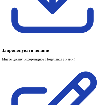
Харківська область
Херсонська область
Хмельницька область
Черкаська область
Чернівецька область
Чернігівська область
Особи відповідальні за контактування з
питань укладення договорів
Запропонувати новини
Вивчаємо жестову мову
Дитяча сторінка
Маєте цікаву інформацію? Поділіться з нами!
Новини про жестову мову
Ресурс для вивчення жестових мов різних країн
ЦУЖМ
Проєкт "Жестова мова для поліцейських"
Про шахрайські схеми
ВІКТОРИНА
На допомогу військовим
Медична термінологія жестовою мовою