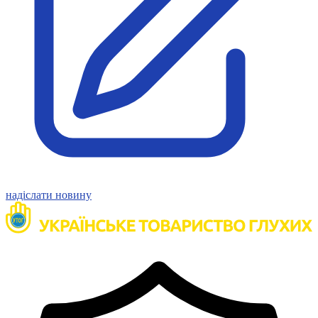
Статут УТОГ
Нормативна база УТОГ
Конвенція ООН
Законодавство
Декларації
Документи ВФГ
Міжнародні документи
надіслати новину