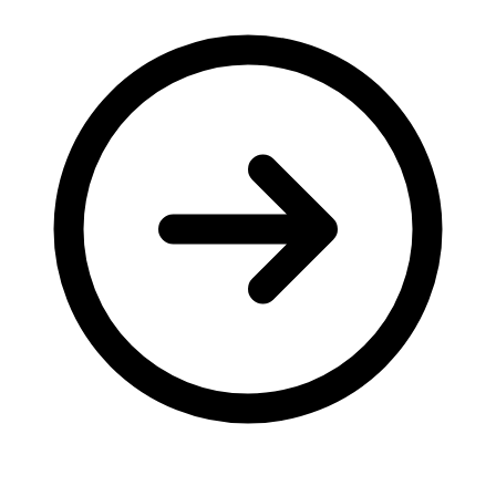
Молодіжні лідери УТОГ
Ветерани УТОГ
Мережа УТОГ
Підприємства УТОГ
Рекорди УТОГ
Видання УТОГ
Звіти
Посилання сторінок УТОГ
Контакти
Навчальні програми
Дошкільна освіта
Загальна освіта
Для абітурієнтів
Уроки
Українська жестова мова
Географія
Правознавство
Я досліджую світ
Реєстр перекладачів жестової мови Українського
товариства глухих
Підготовка перекладачів
"Сервіс УТОГ"