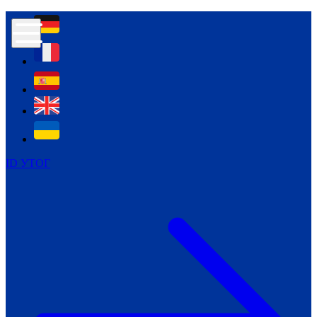
Контур психологічної безпеки глухих
Культура
Міжнародний тиждень глухих людей
Міжнародний тиждень глухих людей
2021
Міжнародний тиждень глухих людей
2022
Міжнародний тиждень глухих людей
2023
ID УТОГ
Міжнародний тиждень глухих людей
2024
Щоденні теми: 23 - 29 вересня
2024
Всеукраїнський пісенний
челендж «Україно, ти є!»
Молодіжний челендж «Жестова
мова для мене – це…»
Репортажі спеціальних та
інклюзивних начальних закладів
України