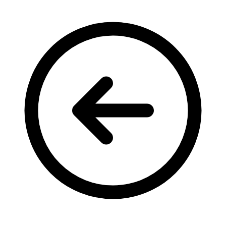
Кадрові зміни
Працевлаштування
Про глухих
Постаті в УТОГ
Все про УТОГ: ваші права, послуги та підтримка:
Важлива інформація
Благодійні справи
Історія глухих
Коронавірус
Брифінги
Корисні інформаційні матеріали від Т. Ломакіної
Офіційна інформація
Про УТОГ
Керівництво УТОГ
Громадські ради УТОГ ⩺
Всеукраїнська Рада голів обласних
організацій УТОГ
Всеукраїнська Рада ветеранів УТОГ
Всеукраїнська Рада перекладачів жестової
мови УТОГ
Всеукраїнська Рада директорів УТОГ
Всеукраїнська молодіжна Рада УТОГ