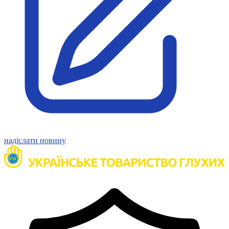
Статут УТОГ
Нормативна база УТОГ
Конвенція ООН
Законодавство
Декларації
Документи ВФГ
Міжнародні документи
надіслати новину