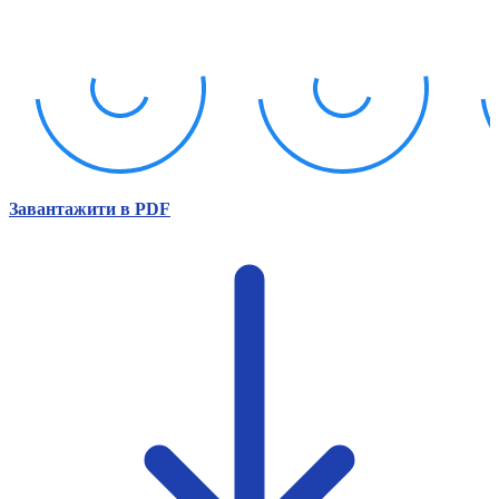
Атестація
Безбар'єрність для глухих
Вінницька область
Волинська область
Дніпропетровська область
Донецька область
Житомирська область
Закарпатська область
Запорізька область
Завантажити в PDF
Івано-Франківська область
Київ
Київська область
Кіровоградська область
Львівська область
Миколаївська область
Одеська область
Полтавська область
Рівненська область
Сумська область
Тернопільська область