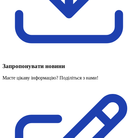
Харківська область
Херсонська область
Хмельницька область
Черкаська область
Чернівецька область
Чернігівська область
Особи відповідальні за контактування з
питань укладення договорів
Запропонувати новини
Вивчаємо жестову мову
Дитяча сторінка
Маєте цікаву інформацію? Поділіться з нами!
Новини про жестову мову
Ресурс для вивчення жестових мов різних країн
ЦУЖМ
Проєкт "Жестова мова для поліцейських"
Про шахрайські схеми
ВІКТОРИНА
На допомогу військовим
Медична термінологія жестовою мовою