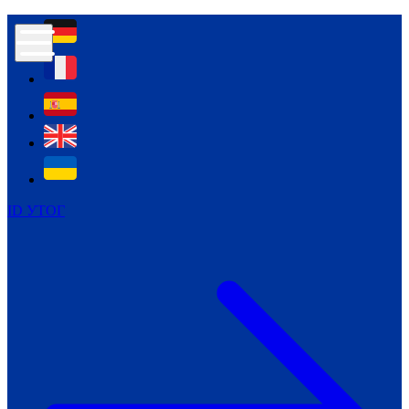
Контур психологічної безпеки глухих
Культура
Міжнародний тиждень глухих людей
Міжнародний тиждень глухих людей
2021
Міжнародний тиждень глухих людей
2022
Міжнародний тиждень глухих людей
2023
ID УТОГ
Міжнародний тиждень глухих людей
2024
Щоденні теми: 23 - 29 вересня
2024
Всеукраїнський пісенний
челендж «Україно, ти є!»
Молодіжний челендж «Жестова
мова для мене – це…»
Репортажі спеціальних та
інклюзивних начальних закладів
України