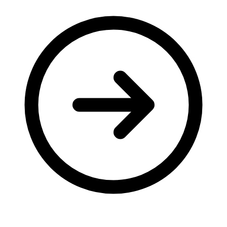
Молодіжні лідери УТОГ
Ветерани УТОГ
Мережа УТОГ
Підприємства УТОГ
Рекорди УТОГ
Видання УТОГ
Звіти
Посилання сторінок УТОГ
Контакти
Навчальні програми
Дошкільна освіта
Загальна освіта
Для абітурієнтів
Уроки
Українська жестова мова
Географія
Правознавство
Я досліджую світ
Реєстр перекладачів жестової мови Українського
товариства глухих
Підготовка перекладачів
"Сервіс УТОГ"