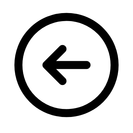
Кадрові зміни
Працевлаштування
Про глухих
Постаті в УТОГ
Все про УТОГ: ваші права, послуги та підтримка:
Важлива інформація
Благодійні справи
Історія глухих
Коронавірус
Брифінги
Корисні інформаційні матеріали від Т. Ломакіної
Офіційна інформація
Про УТОГ
Керівництво УТОГ
Громадські ради УТОГ ⩺
Всеукраїнська Рада голів обласних
організацій УТОГ
Всеукраїнська Рада ветеранів УТОГ
Всеукраїнська Рада перекладачів жестової
мови УТОГ
Всеукраїнська Рада директорів УТОГ
Всеукраїнська молодіжна Рада УТОГ