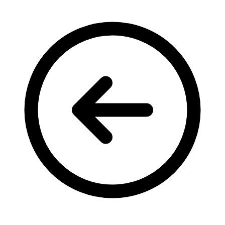
Кадрові зміни
Працевлаштування
Про глухих
Постаті в УТОГ
Все про УТОГ: ваші права, послуги та підтримка:
Важлива інформація
Благодійні справи
Історія глухих
Коронавірус
Брифінги
Корисні інформаційні матеріали від Т. Ломакіної
Офіційна інформація
Про УТОГ
Керівництво УТОГ
Громадські ради УТОГ ⩺
Всеукраїнська Рада голів обласних
організацій УТОГ
Всеукраїнська Рада ветеранів УТОГ
Всеукраїнська Рада перекладачів жестової
мови УТОГ
Всеукраїнська Рада директорів УТОГ
Всеукраїнська молодіжна Рада УТОГ