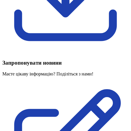
Харківська область
Херсонська область
Хмельницька область
Черкаська область
Чернівецька область
Чернігівська область
Особи відповідальні за контактування з
питань укладення договорів
Запропонувати новини
Вивчаємо жестову мову
Дитяча сторінка
Маєте цікаву інформацію? Поділіться з нами!
Новини про жестову мову
Ресурс для вивчення жестових мов різних країн
ЦУЖМ
Проєкт "Жестова мова для поліцейських"
Про шахрайські схеми
ВІКТОРИНА
На допомогу військовим
Медична термінологія жестовою мовою