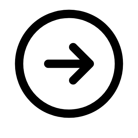
Молодіжні лідери УТОГ
Ветерани УТОГ
Мережа УТОГ
Підприємства УТОГ
Рекорди УТОГ
Видання УТОГ
Звіти
Посилання сторінок УТОГ
Контакти
Навчальні програми
Дошкільна освіта
Загальна освіта
Для абітурієнтів
Уроки
Українська жестова мова
Географія
Правознавство
Я досліджую світ
Реєстр перекладачів жестової мови Українського
товариства глухих
Підготовка перекладачів
"Сервіс УТОГ"