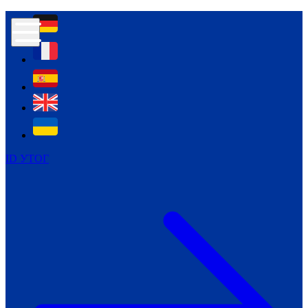
Контур психологічної безпеки глухих
Культура
Міжнародний тиждень глухих людей
Міжнародний тиждень глухих людей
2021
Міжнародний тиждень глухих людей
2022
Міжнародний тиждень глухих людей
2023
ID УТОГ
Міжнародний тиждень глухих людей
2024
Щоденні теми: 23 - 29 вересня
2024
Всеукраїнський пісенний
челендж «Україно, ти є!»
Молодіжний челендж «Жестова
мова для мене – це…»
Репортажі спеціальних та
інклюзивних начальних закладів
України