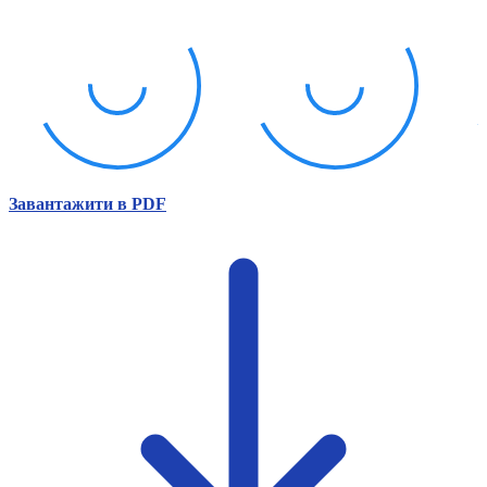
Атестація
Безбар'єрність для глухих
Вінницька область
Волинська область
Дніпропетровська область
Донецька область
Житомирська область
Закарпатська область
Запорізька область
Завантажити в PDF
Івано-Франківська область
Київ
Київська область
Кіровоградська область
Львівська область
Миколаївська область
Одеська область
Полтавська область
Рівненська область
Сумська область
Тернопільська область