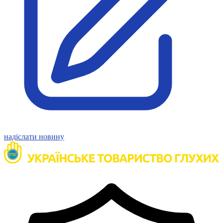
Статут УТОГ
Нормативна база УТОГ
Конвенція ООН
Законодавство
Декларації
Документи ВФГ
Міжнародні документи
надіслати новину