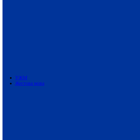
УЖМ
Жестова мова