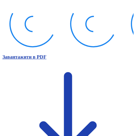
Атестація
Безбар'єрність для глухих
Вінницька область
Волинська область
Дніпропетровська область
Донецька область
Житомирська область
Закарпатська область
Запорізька область
Завантажити в PDF
Івано-Франківська область
Київ
Київська область
Кіровоградська область
Львівська область
Миколаївська область
Одеська область
Полтавська область
Рівненська область
Сумська область
Тернопільська область