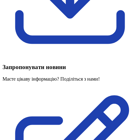
Харківська область
Херсонська область
Хмельницька область
Черкаська область
Чернівецька область
Чернігівська область
Особи відповідальні за контактування з
питань укладення договорів
Запропонувати новини
Вивчаємо жестову мову
Дитяча сторінка
Маєте цікаву інформацію? Поділіться з нами!
Новини про жестову мову
Ресурс для вивчення жестових мов різних країн
ЦУЖМ
Проєкт "Жестова мова для поліцейських"
Про шахрайські схеми
ВІКТОРИНА
На допомогу військовим
Медична термінологія жестовою мовою