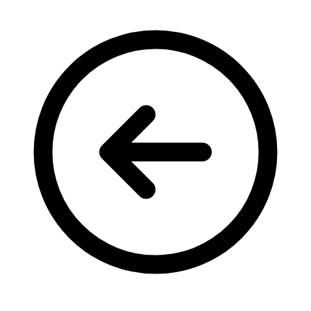
Кадрові зміни
Працевлаштування
Про глухих
Постаті в УТОГ
Все про УТОГ: ваші права, послуги та підтримка:
Важлива інформація
Благодійні справи
Історія глухих
Коронавірус
Брифінги
Корисні інформаційні матеріали від Т. Ломакіної
Офіційна інформація
Про УТОГ
Керівництво УТОГ
Громадські ради УТОГ ⩺
Всеукраїнська Рада голів обласних
організацій УТОГ
Всеукраїнська Рада ветеранів УТОГ
Всеукраїнська Рада перекладачів жестової
мови УТОГ
Всеукраїнська Рада директорів УТОГ
Всеукраїнська молодіжна Рада УТОГ