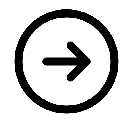
Молодіжні лідери УТОГ
Ветерани УТОГ
Мережа УТОГ
Підприємства УТОГ
Рекорди УТОГ
Видання УТОГ
Звіти
Посилання сторінок УТОГ
Контакти
Навчальні програми
Дошкільна освіта
Загальна освіта
Для абітурієнтів
Уроки
Українська жестова мова
Географія
Правознавство
Я досліджую світ
Реєстр перекладачів жестової мови Українського
товариства глухих
Підготовка перекладачів
"Сервіс УТОГ"