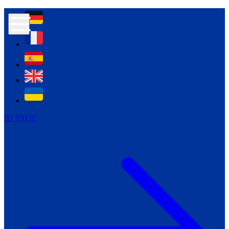
Контур психологічної безпеки глухих
Культура
Міжнародний тиждень глухих людей
Міжнародний тиждень глухих людей
2021
Міжнародний тиждень глухих людей
2022
Міжнародний тиждень глухих людей
2023
ID УТОГ
Міжнародний тиждень глухих людей
2024
Щоденні теми: 23 - 29 вересня
2024
Всеукраїнський пісенний
челендж «Україно, ти є!»
Молодіжний челендж «Жестова
мова для мене – це…»
Репортажі спеціальних та
інклюзивних начальних закладів
України