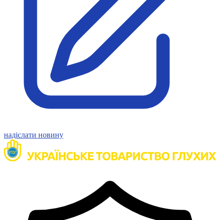
Статут УТОГ
Нормативна база УТОГ
Конвенція ООН
Законодавство
Декларації
Документи ВФГ
Міжнародні документи
надіслати новину