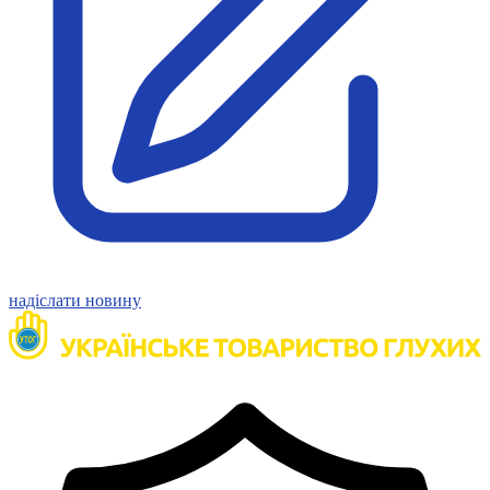
Статут УТОГ
Нормативна база УТОГ
Конвенція ООН
Законодавство
Декларації
Документи ВФГ
Міжнародні документи
надіслати новину