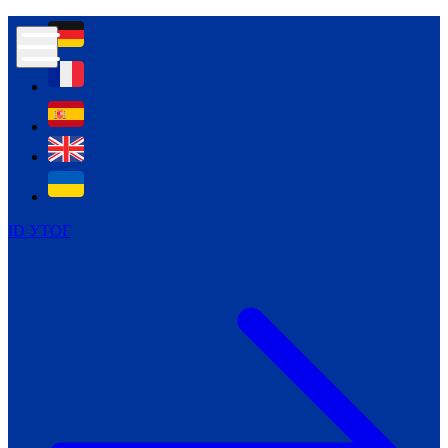
Контур психологічної безпеки глухих
Культура
Міжнародний тиждень глухих людей
Міжнародний тиждень глухих людей
2021
Міжнародний тиждень глухих людей
2022
Міжнародний тиждень глухих людей
2023
ID УТОГ
Міжнародний тиждень глухих людей
2024
Щоденні теми: 23 - 29 вересня
2024
Всеукраїнський пісенний
челендж «Україно, ти є!»
Молодіжний челендж «Жестова
мова для мене – це…»
Репортажі спеціальних та
інклюзивних начальних закладів
України