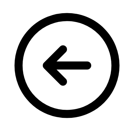
Кадрові зміни
Працевлаштування
Про глухих
Постаті в УТОГ
Все про УТОГ: ваші права, послуги та підтримка:
Важлива інформація
Благодійні справи
Історія глухих
Коронавірус
Брифінги
Корисні інформаційні матеріали від Т. Ломакіної
Офіційна інформація
Про УТОГ
Керівництво УТОГ
Громадські ради УТОГ ⩺
Всеукраїнська Рада голів обласних
організацій УТОГ
Всеукраїнська Рада ветеранів УТОГ
Всеукраїнська Рада перекладачів жестової
мови УТОГ
Всеукраїнська Рада директорів УТОГ
Всеукраїнська молодіжна Рада УТОГ