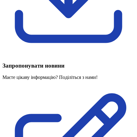
Харківська область
Херсонська область
Хмельницька область
Черкаська область
Чернівецька область
Чернігівська область
Особи відповідальні за контактування з
питань укладення договорів
Запропонувати новини
Вивчаємо жестову мову
Дитяча сторінка
Маєте цікаву інформацію? Поділіться з нами!
Новини про жестову мову
Ресурс для вивчення жестових мов різних країн
ЦУЖМ
Проєкт "Жестова мова для поліцейських"
Про шахрайські схеми
ВІКТОРИНА
На допомогу військовим
Медична термінологія жестовою мовою