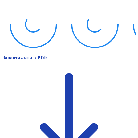
Атестація
Безбар'єрність для глухих
Вінницька область
Волинська область
Дніпропетровська область
Донецька область
Житомирська область
Закарпатська область
Запорізька область
Завантажити в PDF
Івано-Франківська область
Київ
Київська область
Кіровоградська область
Львівська область
Миколаївська область
Одеська область
Полтавська область
Рівненська область
Сумська область
Тернопільська область