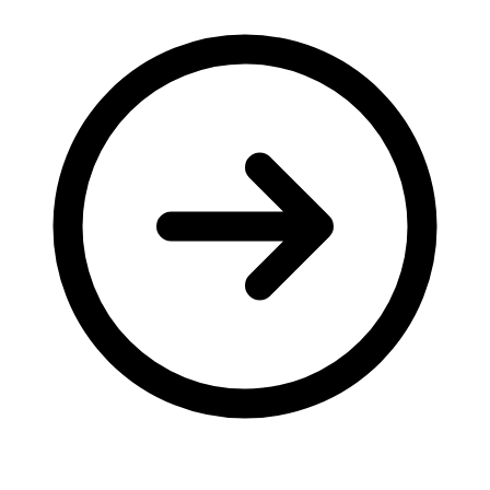
Молодіжні лідери УТОГ
Ветерани УТОГ
Мережа УТОГ
Підприємства УТОГ
Рекорди УТОГ
Видання УТОГ
Звіти
Посилання сторінок УТОГ
Контакти
Навчальні програми
Дошкільна освіта
Загальна освіта
Для абітурієнтів
Уроки
Українська жестова мова
Географія
Правознавство
Я досліджую світ
Реєстр перекладачів жестової мови Українського
товариства глухих
Підготовка перекладачів
"Сервіс УТОГ"