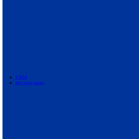
УЖМ
Жестова мова