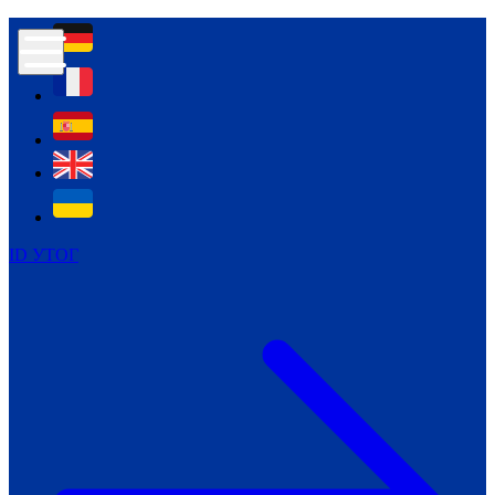
Контур психологічної безпеки глухих
Культура
Міжнародний тиждень глухих людей
Міжнародний тиждень глухих людей
2021
Міжнародний тиждень глухих людей
2022
Міжнародний тиждень глухих людей
2023
ID УТОГ
Міжнародний тиждень глухих людей
2024
Щоденні теми: 23 - 29 вересня
2024
Всеукраїнський пісенний
челендж «Україно, ти є!»
Молодіжний челендж «Жестова
мова для мене – це…»
Репортажі спеціальних та
інклюзивних начальних закладів
України