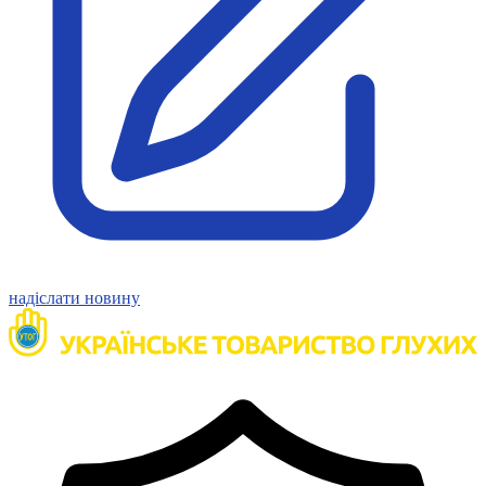
Статут УТОГ
Нормативна база УТОГ
Конвенція ООН
Законодавство
Декларації
Документи ВФГ
Міжнародні документи
надіслати новину