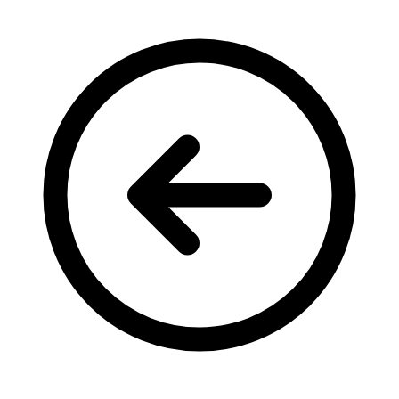
Кадрові зміни
Працевлаштування
Про глухих
Постаті в УТОГ
Все про УТОГ: ваші права, послуги та підтримка:
Важлива інформація
Благодійні справи
Історія глухих
Коронавірус
Брифінги
Корисні інформаційні матеріали від Т. Ломакіної
Офіційна інформація
Про УТОГ
Керівництво УТОГ
Громадські ради УТОГ ⩺
Всеукраїнська Рада голів обласних
організацій УТОГ
Всеукраїнська Рада ветеранів УТОГ
Всеукраїнська Рада перекладачів жестової
мови УТОГ
Всеукраїнська Рада директорів УТОГ
Всеукраїнська молодіжна Рада УТОГ