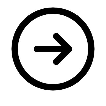
Молодіжні лідери УТОГ
Ветерани УТОГ
Мережа УТОГ
Підприємства УТОГ
Рекорди УТОГ
Видання УТОГ
Звіти
Посилання сторінок УТОГ
Контакти
Навчальні програми
Дошкільна освіта
Загальна освіта
Для абітурієнтів
Уроки
Українська жестова мова
Географія
Правознавство
Я досліджую світ
Реєстр перекладачів жестової мови Українського
товариства глухих
Підготовка перекладачів
"Сервіс УТОГ"