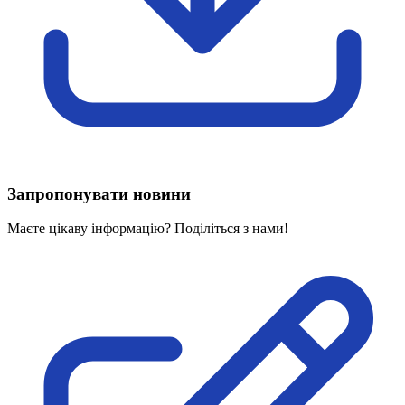
Харківська область
Херсонська область
Хмельницька область
Черкаська область
Чернівецька область
Чернігівська область
Особи відповідальні за контактування з
питань укладення договорів
Запропонувати новини
Вивчаємо жестову мову
Дитяча сторінка
Маєте цікаву інформацію? Поділіться з нами!
Новини про жестову мову
Ресурс для вивчення жестових мов різних країн
ЦУЖМ
Проєкт "Жестова мова для поліцейських"
Про шахрайські схеми
ВІКТОРИНА
На допомогу військовим
Медична термінологія жестовою мовою