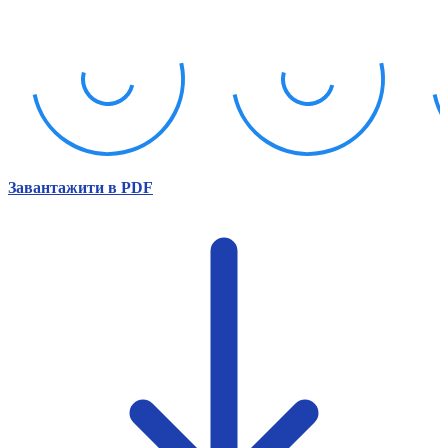
Атестація
Безбар'єрність для глухих
Вінницька область
Волинська область
Дніпропетровська область
Донецька область
Житомирська область
Закарпатська область
Запорізька область
Завантажити в PDF
Івано-Франківська область
Київ
Київська область
Кіровоградська область
Львівська область
Миколаївська область
Одеська область
Полтавська область
Рівненська область
Сумська область
Тернопільська область