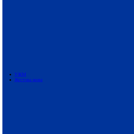
УЖМ
Жестова мова