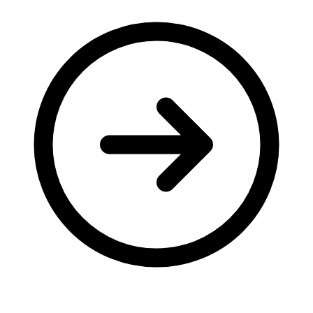
Молодіжні лідери УТОГ
Ветерани УТОГ
Мережа УТОГ
Підприємства УТОГ
Рекорди УТОГ
Видання УТОГ
Звіти
Посилання сторінок УТОГ
Контакти
Навчальні програми
Дошкільна освіта
Загальна освіта
Для абітурієнтів
Уроки
Українська жестова мова
Географія
Правознавство
Я досліджую світ
Реєстр перекладачів жестової мови Українського
товариства глухих
Підготовка перекладачів
"Сервіс УТОГ"