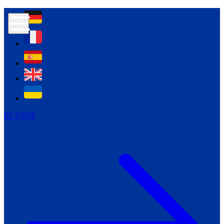
Контур психологічної безпеки глухих
Культура
Міжнародний тиждень глухих людей
Міжнародний тиждень глухих людей
2021
Міжнародний тиждень глухих людей
2022
Міжнародний тиждень глухих людей
2023
ID УТОГ
Міжнародний тиждень глухих людей
2024
Щоденні теми: 23 - 29 вересня
2024
Всеукраїнський пісенний
челендж «Україно, ти є!»
Молодіжний челендж «Жестова
мова для мене – це…»
Репортажі спеціальних та
інклюзивних начальних закладів
України