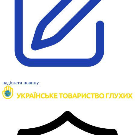
Статут УТОГ
Нормативна база УТОГ
Конвенція ООН
Законодавство
Декларації
Документи ВФГ
Міжнародні документи
надіслати новину