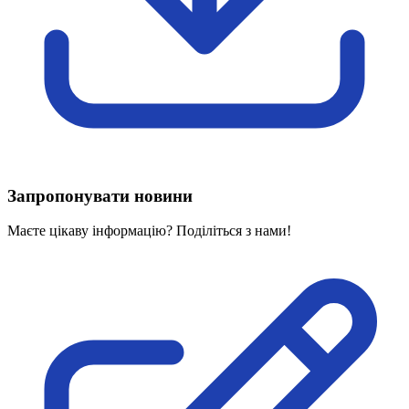
Харківська область
Херсонська область
Хмельницька область
Черкаська область
Чернівецька область
Чернігівська область
Особи відповідальні за контактування з
питань укладення договорів
Запропонувати новини
Вивчаємо жестову мову
Дитяча сторінка
Маєте цікаву інформацію? Поділіться з нами!
Новини про жестову мову
Ресурс для вивчення жестових мов різних країн
ЦУЖМ
Проєкт "Жестова мова для поліцейських"
Про шахрайські схеми
ВІКТОРИНА
На допомогу військовим
Медична термінологія жестовою мовою