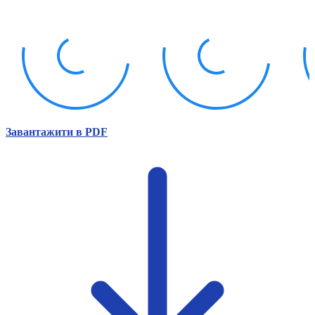
Атестація
Безбар'єрність для глухих
Вінницька область
Волинська область
Дніпропетровська область
Донецька область
Житомирська область
Закарпатська область
Запорізька область
Завантажити в PDF
Івано-Франківська область
Київ
Київська область
Кіровоградська область
Львівська область
Миколаївська область
Одеська область
Полтавська область
Рівненська область
Сумська область
Тернопільська область