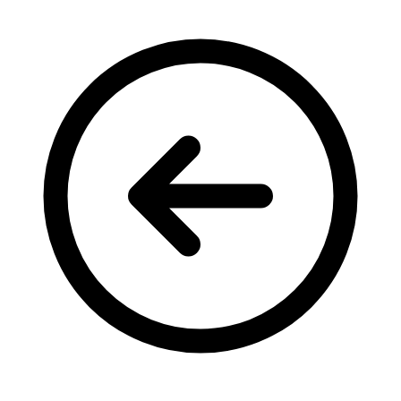
Кадрові зміни
Працевлаштування
Про глухих
Постаті в УТОГ
Все про УТОГ: ваші права, послуги та підтримка:
Важлива інформація
Благодійні справи
Історія глухих
Коронавірус
Брифінги
Корисні інформаційні матеріали від Т. Ломакіної
Офіційна інформація
Про УТОГ
Керівництво УТОГ
Громадські ради УТОГ ⩺
Всеукраїнська Рада голів обласних
організацій УТОГ
Всеукраїнська Рада ветеранів УТОГ
Всеукраїнська Рада перекладачів жестової
мови УТОГ
Всеукраїнська Рада директорів УТОГ
Всеукраїнська молодіжна Рада УТОГ