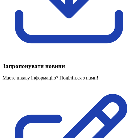
Харківська область
Херсонська область
Хмельницька область
Черкаська область
Чернівецька область
Чернігівська область
Особи відповідальні за контактування з
питань укладення договорів
Запропонувати новини
Вивчаємо жестову мову
Дитяча сторінка
Маєте цікаву інформацію? Поділіться з нами!
Новини про жестову мову
Ресурс для вивчення жестових мов різних країн
ЦУЖМ
Проєкт "Жестова мова для поліцейських"
Про шахрайські схеми
ВІКТОРИНА
На допомогу військовим
Медична термінологія жестовою мовою