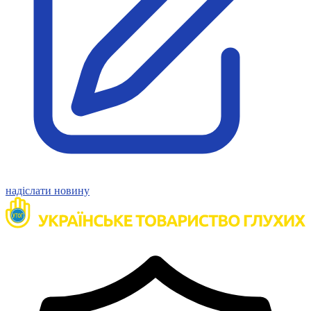
Статут УТОГ
Нормативна база УТОГ
Конвенція ООН
Законодавство
Декларації
Документи ВФГ
Міжнародні документи
надіслати новину