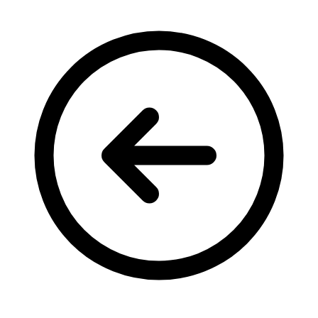
Кадрові зміни
Працевлаштування
Про глухих
Постаті в УТОГ
Все про УТОГ: ваші права, послуги та підтримка:
Важлива інформація
Благодійні справи
Історія глухих
Коронавірус
Брифінги
Корисні інформаційні матеріали від Т. Ломакіної
Офіційна інформація
Про УТОГ
Керівництво УТОГ
Громадські ради УТОГ ⩺
Всеукраїнська Рада голів обласних
організацій УТОГ
Всеукраїнська Рада ветеранів УТОГ
Всеукраїнська Рада перекладачів жестової
мови УТОГ
Всеукраїнська Рада директорів УТОГ
Всеукраїнська молодіжна Рада УТОГ