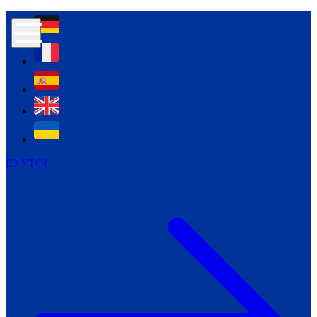
Контур психологічної безпеки глухих
Культура
Міжнародний тиждень глухих людей
Міжнародний тиждень глухих людей
2021
Міжнародний тиждень глухих людей
2022
Міжнародний тиждень глухих людей
2023
ID УТОГ
Міжнародний тиждень глухих людей
2024
Щоденні теми: 23 - 29 вересня
2024
Всеукраїнський пісенний
челендж «Україно, ти є!»
Молодіжний челендж «Жестова
мова для мене – це…»
Репортажі спеціальних та
інклюзивних начальних закладів
України