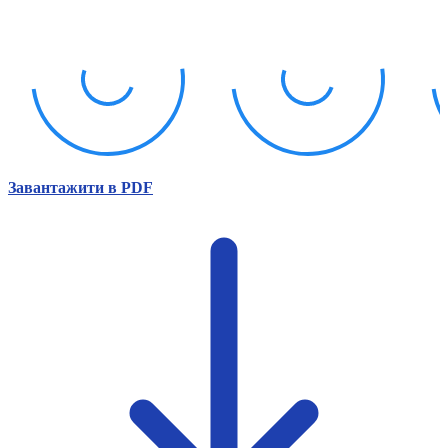
Атестація
Безбар'єрність для глухих
Вінницька область
Волинська область
Дніпропетровська область
Донецька область
Житомирська область
Закарпатська область
Запорізька область
Завантажити в PDF
Івано-Франківська область
Київ
Київська область
Кіровоградська область
Львівська область
Миколаївська область
Одеська область
Полтавська область
Рівненська область
Сумська область
Тернопільська область