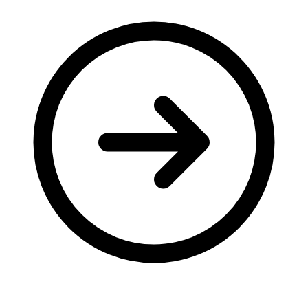
Молодіжні лідери УТОГ
Ветерани УТОГ
Мережа УТОГ
Підприємства УТОГ
Рекорди УТОГ
Видання УТОГ
Звіти
Посилання сторінок УТОГ
Контакти
Навчальні програми
Дошкільна освіта
Загальна освіта
Для абітурієнтів
Уроки
Українська жестова мова
Географія
Правознавство
Я досліджую світ
Реєстр перекладачів жестової мови Українського
товариства глухих
Підготовка перекладачів
"Сервіс УТОГ"