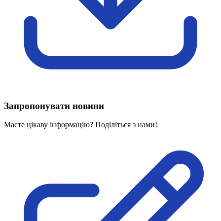
Харківська область
Херсонська область
Хмельницька область
Черкаська область
Чернівецька область
Чернігівська область
Особи відповідальні за контактування з
питань укладення договорів
Запропонувати новини
Вивчаємо жестову мову
Дитяча сторінка
Маєте цікаву інформацію? Поділіться з нами!
Новини про жестову мову
Ресурс для вивчення жестових мов різних країн
ЦУЖМ
Проєкт "Жестова мова для поліцейських"
Про шахрайські схеми
ВІКТОРИНА
На допомогу військовим
Медична термінологія жестовою мовою