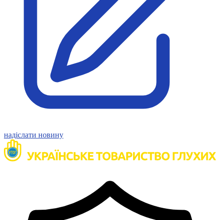
Статут УТОГ
Нормативна база УТОГ
Конвенція ООН
Законодавство
Декларації
Документи ВФГ
Міжнародні документи
надіслати новину