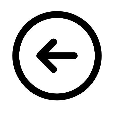
Кадрові зміни
Працевлаштування
Про глухих
Постаті в УТОГ
Все про УТОГ: ваші права, послуги та підтримка:
Важлива інформація
Благодійні справи
Історія глухих
Коронавірус
Брифінги
Корисні інформаційні матеріали від Т. Ломакіної
Офіційна інформація
Про УТОГ
Керівництво УТОГ
Громадські ради УТОГ ⩺
Всеукраїнська Рада голів обласних
організацій УТОГ
Всеукраїнська Рада ветеранів УТОГ
Всеукраїнська Рада перекладачів жестової
мови УТОГ
Всеукраїнська Рада директорів УТОГ
Всеукраїнська молодіжна Рада УТОГ