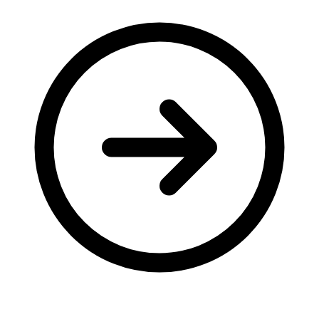
Молодіжні лідери УТОГ
Ветерани УТОГ
Мережа УТОГ
Підприємства УТОГ
Рекорди УТОГ
Видання УТОГ
Звіти
Посилання сторінок УТОГ
Контакти
Навчальні програми
Дошкільна освіта
Загальна освіта
Для абітурієнтів
Уроки
Українська жестова мова
Географія
Правознавство
Я досліджую світ
Реєстр перекладачів жестової мови Українського
товариства глухих
Підготовка перекладачів
"Сервіс УТОГ"