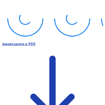
Атестація
Безбар'єрність для глухих
Вінницька область
Волинська область
Дніпропетровська область
Донецька область
Житомирська область
Закарпатська область
Запорізька область
Завантажити в PDF
Івано-Франківська область
Київ
Київська область
Кіровоградська область
Львівська область
Миколаївська область
Одеська область
Полтавська область
Рівненська область
Сумська область
Тернопільська область