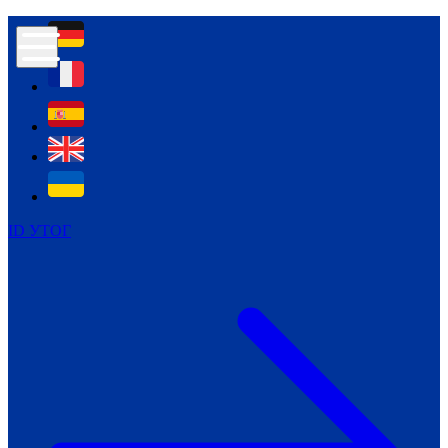
Контур психологічної безпеки глухих
Культура
Міжнародний тиждень глухих людей
Міжнародний тиждень глухих людей
2021
Міжнародний тиждень глухих людей
2022
Міжнародний тиждень глухих людей
2023
ID УТОГ
Міжнародний тиждень глухих людей
2024
Щоденні теми: 23 - 29 вересня
2024
Всеукраїнський пісенний
челендж «Україно, ти є!»
Молодіжний челендж «Жестова
мова для мене – це…»
Репортажі спеціальних та
інклюзивних начальних закладів
України