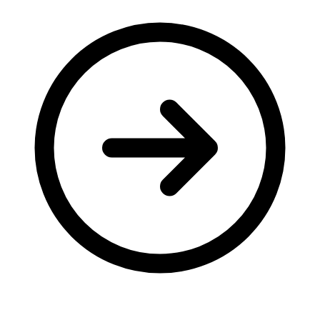
Молодіжні лідери УТОГ
Ветерани УТОГ
Мережа УТОГ
Підприємства УТОГ
Рекорди УТОГ
Видання УТОГ
Звіти
Посилання сторінок УТОГ
Контакти
Навчальні програми
Дошкільна освіта
Загальна освіта
Для абітурієнтів
Уроки
Українська жестова мова
Географія
Правознавство
Я досліджую світ
Реєстр перекладачів жестової мови Українського
товариства глухих
Підготовка перекладачів
"Сервіс УТОГ"