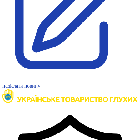
Статут УТОГ
Нормативна база УТОГ
Конвенція ООН
Законодавство
Декларації
Документи ВФГ
Міжнародні документи
надіслати новину