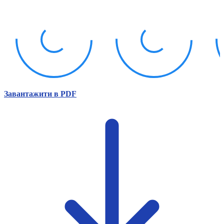
Атестація
Безбар'єрність для глухих
Вінницька область
Волинська область
Дніпропетровська область
Донецька область
Житомирська область
Закарпатська область
Запорізька область
Завантажити в PDF
Івано-Франківська область
Київ
Київська область
Кіровоградська область
Львівська область
Миколаївська область
Одеська область
Полтавська область
Рівненська область
Сумська область
Тернопільська область