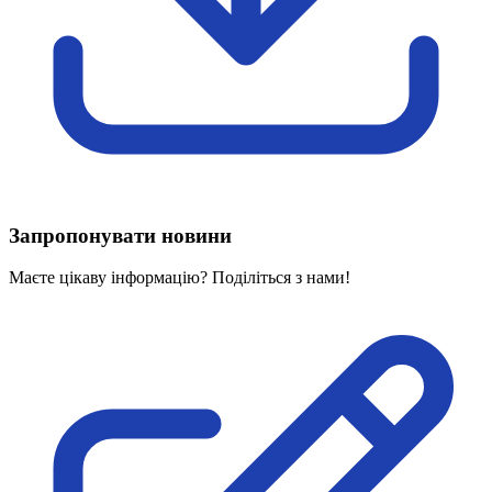
Харківська область
Херсонська область
Хмельницька область
Черкаська область
Чернівецька область
Чернігівська область
Особи відповідальні за контактування з
питань укладення договорів
Запропонувати новини
Вивчаємо жестову мову
Дитяча сторінка
Маєте цікаву інформацію? Поділіться з нами!
Новини про жестову мову
Ресурс для вивчення жестових мов різних країн
ЦУЖМ
Проєкт "Жестова мова для поліцейських"
Про шахрайські схеми
ВІКТОРИНА
На допомогу військовим
Медична термінологія жестовою мовою