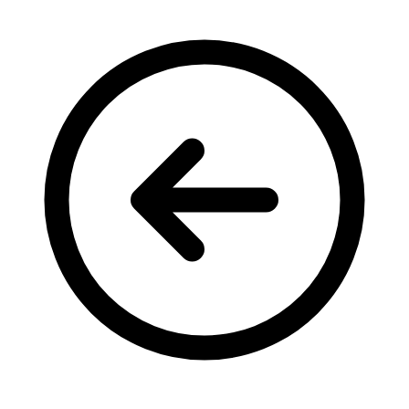
Кадрові зміни
Працевлаштування
Про глухих
Постаті в УТОГ
Все про УТОГ: ваші права, послуги та підтримка:
Важлива інформація
Благодійні справи
Історія глухих
Коронавірус
Брифінги
Корисні інформаційні матеріали від Т. Ломакіної
Офіційна інформація
Про УТОГ
Керівництво УТОГ
Громадські ради УТОГ ⩺
Всеукраїнська Рада голів обласних
організацій УТОГ
Всеукраїнська Рада ветеранів УТОГ
Всеукраїнська Рада перекладачів жестової
мови УТОГ
Всеукраїнська Рада директорів УТОГ
Всеукраїнська молодіжна Рада УТОГ