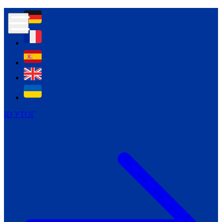
Контур психологічної безпеки глухих
Культура
Міжнародний тиждень глухих людей
Міжнародний тиждень глухих людей
2021
Міжнародний тиждень глухих людей
2022
Міжнародний тиждень глухих людей
2023
ID УТОГ
Міжнародний тиждень глухих людей
2024
Щоденні теми: 23 - 29 вересня
2024
Всеукраїнський пісенний
челендж «Україно, ти є!»
Молодіжний челендж «Жестова
мова для мене – це…»
Репортажі спеціальних та
інклюзивних начальних закладів
України