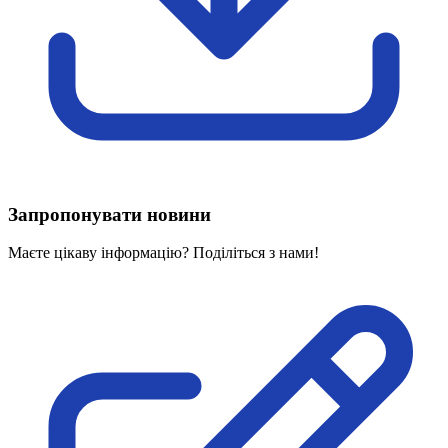
Харківська область
Херсонська область
Хмельницька область
Черкаська область
Чернівецька область
Чернігівська область
Особи відповідальні за контактування з
питань укладення договорів
Запропонувати новини
Вивчаємо жестову мову
Дитяча сторінка
Маєте цікаву інформацію? Поділіться з нами!
Новини про жестову мову
Ресурс для вивчення жестових мов різних країн
ЦУЖМ
Проєкт "Жестова мова для поліцейських"
Про шахрайські схеми
ВІКТОРИНА
На допомогу військовим
Медична термінологія жестовою мовою