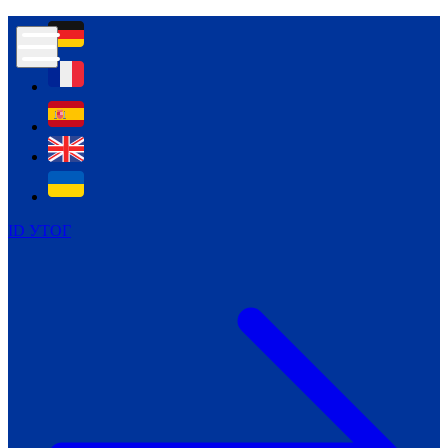
Контур психологічної безпеки глухих
Культура
Міжнародний тиждень глухих людей
Міжнародний тиждень глухих людей
2021
Міжнародний тиждень глухих людей
2022
Міжнародний тиждень глухих людей
2023
ID УТОГ
Міжнародний тиждень глухих людей
2024
Щоденні теми: 23 - 29 вересня
2024
Всеукраїнський пісенний
челендж «Україно, ти є!»
Молодіжний челендж «Жестова
мова для мене – це…»
Репортажі спеціальних та
інклюзивних начальних закладів
України