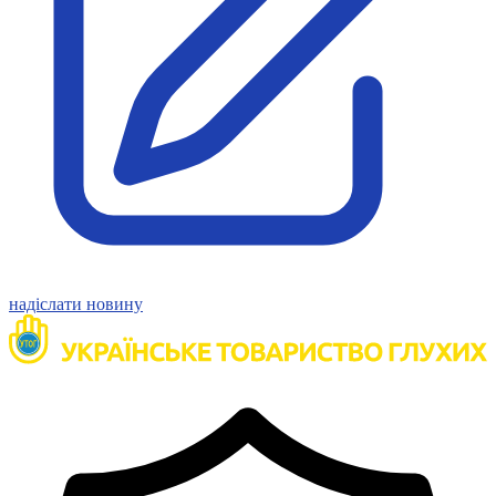
Статут УТОГ
Нормативна база УТОГ
Конвенція ООН
Законодавство
Декларації
Документи ВФГ
Міжнародні документи
надіслати новину