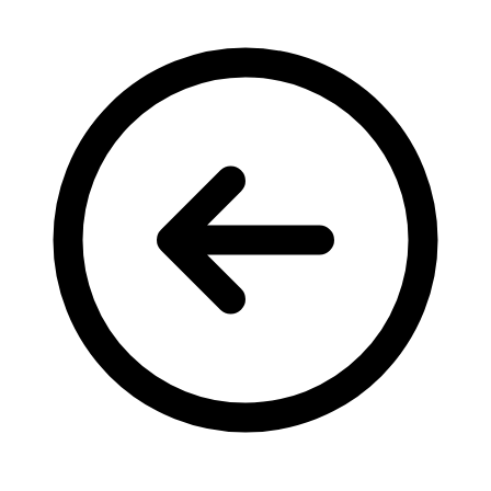
Кадрові зміни
Працевлаштування
Про глухих
Постаті в УТОГ
Все про УТОГ: ваші права, послуги та підтримка:
Важлива інформація
Благодійні справи
Історія глухих
Коронавірус
Брифінги
Корисні інформаційні матеріали від Т. Ломакіної
Офіційна інформація
Про УТОГ
Керівництво УТОГ
Громадські ради УТОГ ⩺
Всеукраїнська Рада голів обласних
організацій УТОГ
Всеукраїнська Рада ветеранів УТОГ
Всеукраїнська Рада перекладачів жестової
мови УТОГ
Всеукраїнська Рада директорів УТОГ
Всеукраїнська молодіжна Рада УТОГ