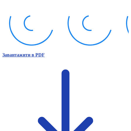
Атестація
Безбар'єрність для глухих
Вінницька область
Волинська область
Дніпропетровська область
Донецька область
Житомирська область
Закарпатська область
Запорізька область
Завантажити в PDF
Івано-Франківська область
Київ
Київська область
Кіровоградська область
Львівська область
Миколаївська область
Одеська область
Полтавська область
Рівненська область
Сумська область
Тернопільська область