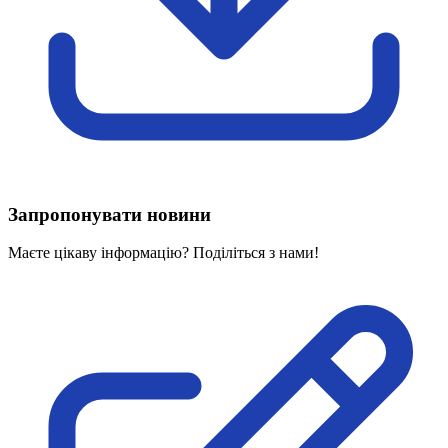
Харківська область
Херсонська область
Хмельницька область
Черкаська область
Чернівецька область
Чернігівська область
Особи відповідальні за контактування з
питань укладення договорів
Запропонувати новини
Вивчаємо жестову мову
Дитяча сторінка
Маєте цікаву інформацію? Поділіться з нами!
Новини про жестову мову
Ресурс для вивчення жестових мов різних країн
ЦУЖМ
Проєкт "Жестова мова для поліцейських"
Про шахрайські схеми
ВІКТОРИНА
На допомогу військовим
Медична термінологія жестовою мовою