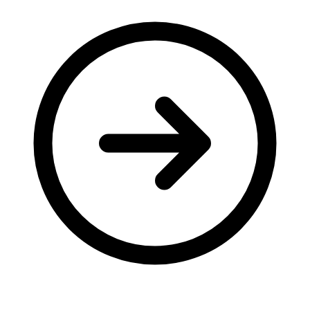
Молодіжні лідери УТОГ
Ветерани УТОГ
Мережа УТОГ
Підприємства УТОГ
Рекорди УТОГ
Видання УТОГ
Звіти
Посилання сторінок УТОГ
Контакти
Навчальні програми
Дошкільна освіта
Загальна освіта
Для абітурієнтів
Уроки
Українська жестова мова
Географія
Правознавство
Я досліджую світ
Реєстр перекладачів жестової мови Українського
товариства глухих
Підготовка перекладачів
"Сервіс УТОГ"