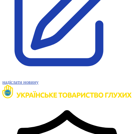
Статут УТОГ
Нормативна база УТОГ
Конвенція ООН
Законодавство
Декларації
Документи ВФГ
Міжнародні документи
надіслати новину