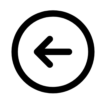
Кадрові зміни
Працевлаштування
Про глухих
Постаті в УТОГ
Все про УТОГ: ваші права, послуги та підтримка:
Важлива інформація
Благодійні справи
Історія глухих
Коронавірус
Брифінги
Корисні інформаційні матеріали від Т. Ломакіної
Офіційна інформація
Про УТОГ
Керівництво УТОГ
Громадські ради УТОГ ⩺
Всеукраїнська Рада голів обласних
організацій УТОГ
Всеукраїнська Рада ветеранів УТОГ
Всеукраїнська Рада перекладачів жестової
мови УТОГ
Всеукраїнська Рада директорів УТОГ
Всеукраїнська молодіжна Рада УТОГ