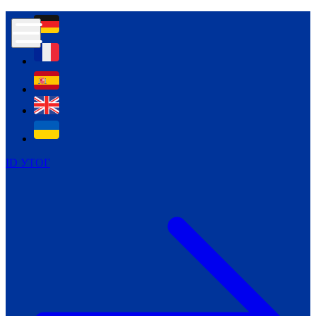
Контур психологічної безпеки глухих
Культура
Міжнародний тиждень глухих людей
Міжнародний тиждень глухих людей
2021
Міжнародний тиждень глухих людей
2022
Міжнародний тиждень глухих людей
2023
ID УТОГ
Міжнародний тиждень глухих людей
2024
Щоденні теми: 23 - 29 вересня
2024
Всеукраїнський пісенний
челендж «Україно, ти є!»
Молодіжний челендж «Жестова
мова для мене – це…»
Репортажі спеціальних та
інклюзивних начальних закладів
України