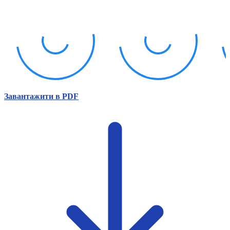
Атестація
Безбар'єрність для глухих
Вінницька область
Волинська область
Дніпропетровська область
Донецька область
Житомирська область
Закарпатська область
Запорізька область
Завантажити в PDF
Івано-Франківська область
Київ
Київська область
Кіровоградська область
Львівська область
Миколаївська область
Одеська область
Полтавська область
Рівненська область
Сумська область
Тернопільська область