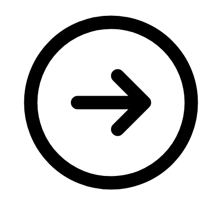
Молодіжні лідери УТОГ
Ветерани УТОГ
Мережа УТОГ
Підприємства УТОГ
Рекорди УТОГ
Видання УТОГ
Звіти
Посилання сторінок УТОГ
Контакти
Навчальні програми
Дошкільна освіта
Загальна освіта
Для абітурієнтів
Уроки
Українська жестова мова
Географія
Правознавство
Я досліджую світ
Реєстр перекладачів жестової мови Українського
товариства глухих
Підготовка перекладачів
"Сервіс УТОГ"