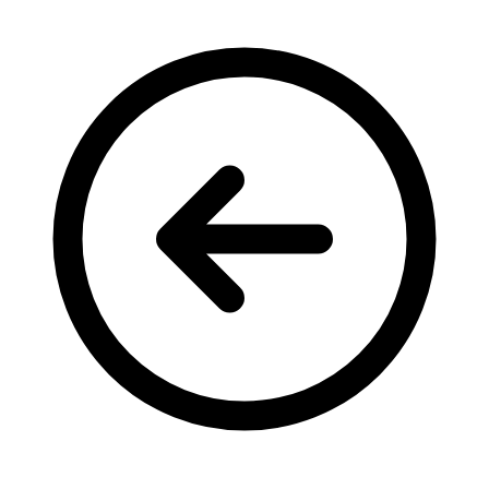
Кадрові зміни
Працевлаштування
Про глухих
Постаті в УТОГ
Все про УТОГ: ваші права, послуги та підтримка:
Важлива інформація
Благодійні справи
Історія глухих
Коронавірус
Брифінги
Корисні інформаційні матеріали від Т. Ломакіної
Офіційна інформація
Про УТОГ
Керівництво УТОГ
Громадські ради УТОГ ⩺
Всеукраїнська Рада голів обласних
організацій УТОГ
Всеукраїнська Рада ветеранів УТОГ
Всеукраїнська Рада перекладачів жестової
мови УТОГ
Всеукраїнська Рада директорів УТОГ
Всеукраїнська молодіжна Рада УТОГ