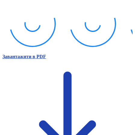
Атестація
Безбар'єрність для глухих
Вінницька область
Волинська область
Дніпропетровська область
Донецька область
Житомирська область
Закарпатська область
Запорізька область
Завантажити в PDF
Івано-Франківська область
Київ
Київська область
Кіровоградська область
Львівська область
Миколаївська область
Одеська область
Полтавська область
Рівненська область
Сумська область
Тернопільська область