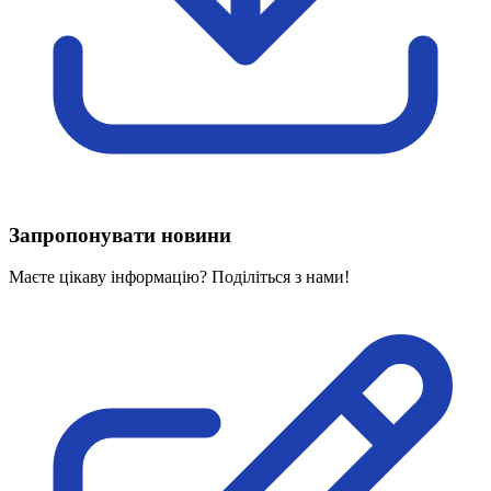
Харківська область
Херсонська область
Хмельницька область
Черкаська область
Чернівецька область
Чернігівська область
Особи відповідальні за контактування з
питань укладення договорів
Запропонувати новини
Вивчаємо жестову мову
Дитяча сторінка
Маєте цікаву інформацію? Поділіться з нами!
Новини про жестову мову
Ресурс для вивчення жестових мов різних країн
ЦУЖМ
Проєкт "Жестова мова для поліцейських"
Про шахрайські схеми
ВІКТОРИНА
На допомогу військовим
Медична термінологія жестовою мовою