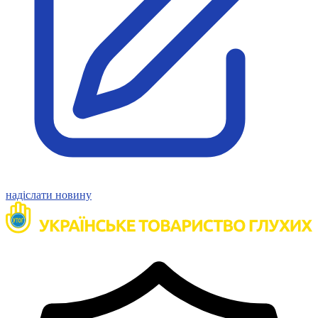
Статут УТОГ
Нормативна база УТОГ
Конвенція ООН
Законодавство
Декларації
Документи ВФГ
Міжнародні документи
надіслати новину