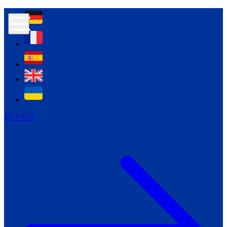
Контур психологічної безпеки глухих
Культура
Міжнародний тиждень глухих людей
Міжнародний тиждень глухих людей
2021
Міжнародний тиждень глухих людей
2022
Міжнародний тиждень глухих людей
2023
ID УТОГ
Міжнародний тиждень глухих людей
2024
Щоденні теми: 23 - 29 вересня
2024
Всеукраїнський пісенний
челендж «Україно, ти є!»
Молодіжний челендж «Жестова
мова для мене – це…»
Репортажі спеціальних та
інклюзивних начальних закладів
України