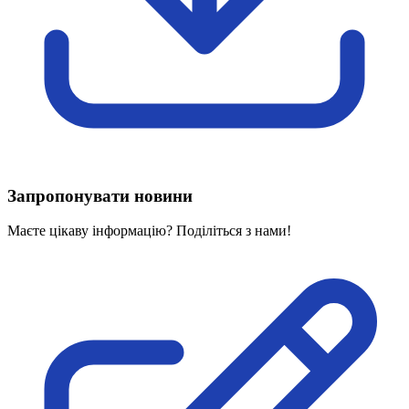
Харківська область
Херсонська область
Хмельницька область
Черкаська область
Чернівецька область
Чернігівська область
Особи відповідальні за контактування з
питань укладення договорів
Запропонувати новини
Вивчаємо жестову мову
Дитяча сторінка
Маєте цікаву інформацію? Поділіться з нами!
Новини про жестову мову
Ресурс для вивчення жестових мов різних країн
ЦУЖМ
Проєкт "Жестова мова для поліцейських"
Про шахрайські схеми
ВІКТОРИНА
На допомогу військовим
Медична термінологія жестовою мовою