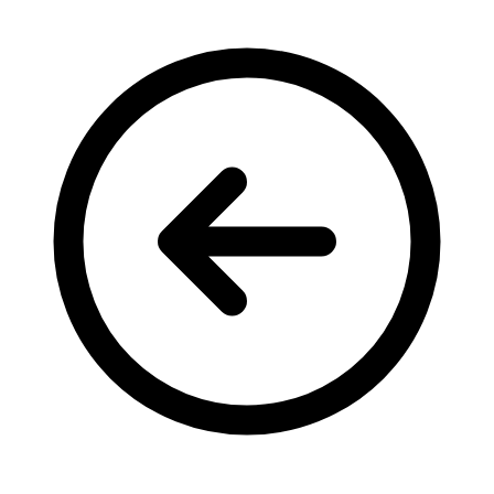
Кадрові зміни
Працевлаштування
Про глухих
Постаті в УТОГ
Все про УТОГ: ваші права, послуги та підтримка:
Важлива інформація
Благодійні справи
Історія глухих
Коронавірус
Брифінги
Корисні інформаційні матеріали від Т. Ломакіної
Офіційна інформація
Про УТОГ
Керівництво УТОГ
Громадські ради УТОГ ⩺
Всеукраїнська Рада голів обласних
організацій УТОГ
Всеукраїнська Рада ветеранів УТОГ
Всеукраїнська Рада перекладачів жестової
мови УТОГ
Всеукраїнська Рада директорів УТОГ
Всеукраїнська молодіжна Рада УТОГ