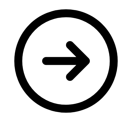
Молодіжні лідери УТОГ
Ветерани УТОГ
Мережа УТОГ
Підприємства УТОГ
Рекорди УТОГ
Видання УТОГ
Звіти
Посилання сторінок УТОГ
Контакти
Навчальні програми
Дошкільна освіта
Загальна освіта
Для абітурієнтів
Уроки
Українська жестова мова
Географія
Правознавство
Я досліджую світ
Реєстр перекладачів жестової мови Українського
товариства глухих
Підготовка перекладачів
"Сервіс УТОГ"