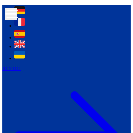
Контур психологічної безпеки глухих
Культура
Міжнародний тиждень глухих людей
Міжнародний тиждень глухих людей
2021
Міжнародний тиждень глухих людей
2022
Міжнародний тиждень глухих людей
2023
ID УТОГ
Міжнародний тиждень глухих людей
2024
Щоденні теми: 23 - 29 вересня
2024
Всеукраїнський пісенний
челендж «Україно, ти є!»
Молодіжний челендж «Жестова
мова для мене – це…»
Репортажі спеціальних та
інклюзивних начальних закладів
України