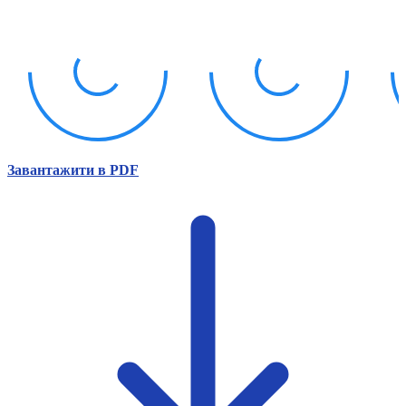
Атестація
Безбар'єрність для глухих
Вінницька область
Волинська область
Дніпропетровська область
Донецька область
Житомирська область
Закарпатська область
Запорізька область
Завантажити в PDF
Івано-Франківська область
Київ
Київська область
Кіровоградська область
Львівська область
Миколаївська область
Одеська область
Полтавська область
Рівненська область
Сумська область
Тернопільська область