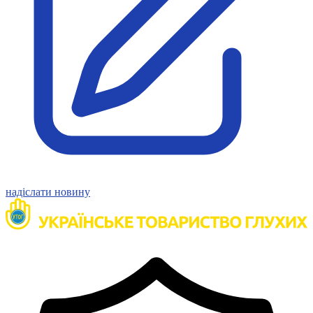
Статут УТОГ
Нормативна база УТОГ
Конвенція ООН
Законодавство
Декларації
Документи ВФГ
Міжнародні документи
надіслати новину