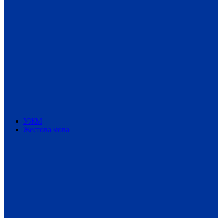
УЖМ
Жестова мова