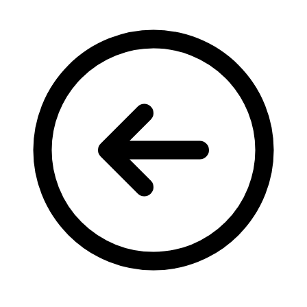
Кадрові зміни
Працевлаштування
Про глухих
Постаті в УТОГ
Все про УТОГ: ваші права, послуги та підтримка:
Важлива інформація
Благодійні справи
Історія глухих
Коронавірус
Брифінги
Корисні інформаційні матеріали від Т. Ломакіної
Офіційна інформація
Про УТОГ
Керівництво УТОГ
Громадські ради УТОГ ⩺
Всеукраїнська Рада голів обласних
організацій УТОГ
Всеукраїнська Рада ветеранів УТОГ
Всеукраїнська Рада перекладачів жестової
мови УТОГ
Всеукраїнська Рада директорів УТОГ
Всеукраїнська молодіжна Рада УТОГ