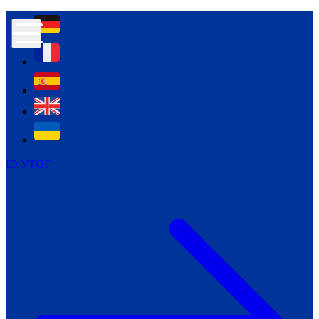
Контур психологічної безпеки глухих
Культура
Міжнародний тиждень глухих людей
Міжнародний тиждень глухих людей
2021
Міжнародний тиждень глухих людей
2022
Міжнародний тиждень глухих людей
2023
ID УТОГ
Міжнародний тиждень глухих людей
2024
Щоденні теми: 23 - 29 вересня
2024
Всеукраїнський пісенний
челендж «Україно, ти є!»
Молодіжний челендж «Жестова
мова для мене – це…»
Репортажі спеціальних та
інклюзивних начальних закладів
України