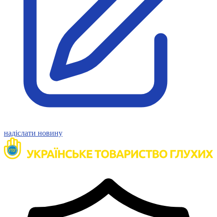
Статут УТОГ
Нормативна база УТОГ
Конвенція ООН
Законодавство
Декларації
Документи ВФГ
Міжнародні документи
надіслати новину