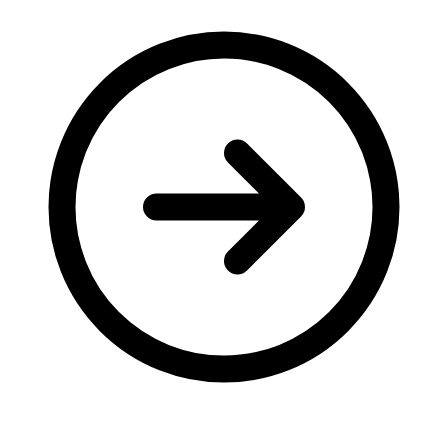
Молодіжні лідери УТОГ
Ветерани УТОГ
Мережа УТОГ
Підприємства УТОГ
Рекорди УТОГ
Видання УТОГ
Звіти
Посилання сторінок УТОГ
Контакти
Навчальні програми
Дошкільна освіта
Загальна освіта
Для абітурієнтів
Уроки
Українська жестова мова
Географія
Правознавство
Я досліджую світ
Реєстр перекладачів жестової мови Українського
товариства глухих
Підготовка перекладачів
"Сервіс УТОГ"