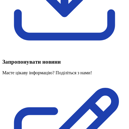
Харківська область
Херсонська область
Хмельницька область
Черкаська область
Чернівецька область
Чернігівська область
Особи відповідальні за контактування з
питань укладення договорів
Запропонувати новини
Вивчаємо жестову мову
Дитяча сторінка
Маєте цікаву інформацію? Поділіться з нами!
Новини про жестову мову
Ресурс для вивчення жестових мов різних країн
ЦУЖМ
Проєкт "Жестова мова для поліцейських"
Про шахрайські схеми
ВІКТОРИНА
На допомогу військовим
Медична термінологія жестовою мовою