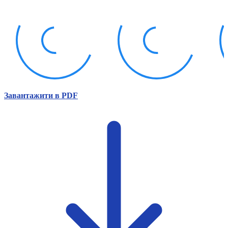
Атестація
Безбар'єрність для глухих
Вінницька область
Волинська область
Дніпропетровська область
Донецька область
Житомирська область
Закарпатська область
Запорізька область
Завантажити в PDF
Івано-Франківська область
Київ
Київська область
Кіровоградська область
Львівська область
Миколаївська область
Одеська область
Полтавська область
Рівненська область
Сумська область
Тернопільська область