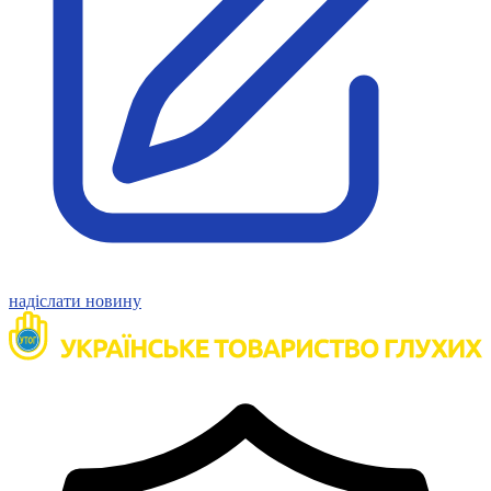
Статут УТОГ
Нормативна база УТОГ
Конвенція ООН
Законодавство
Декларації
Документи ВФГ
Міжнародні документи
надіслати новину