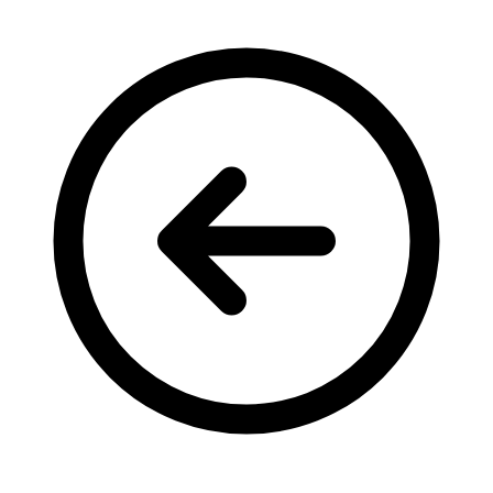
Кадрові зміни
Працевлаштування
Про глухих
Постаті в УТОГ
Все про УТОГ: ваші права, послуги та підтримка:
Важлива інформація
Благодійні справи
Історія глухих
Коронавірус
Брифінги
Корисні інформаційні матеріали від Т. Ломакіної
Офіційна інформація
Про УТОГ
Керівництво УТОГ
Громадські ради УТОГ ⩺
Всеукраїнська Рада голів обласних
організацій УТОГ
Всеукраїнська Рада ветеранів УТОГ
Всеукраїнська Рада перекладачів жестової
мови УТОГ
Всеукраїнська Рада директорів УТОГ
Всеукраїнська молодіжна Рада УТОГ