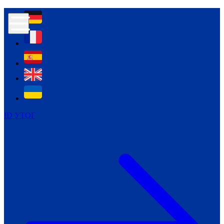
Контур психологічної безпеки глухих
Культура
Міжнародний тиждень глухих людей
Міжнародний тиждень глухих людей
2021
Міжнародний тиждень глухих людей
2022
Міжнародний тиждень глухих людей
2023
ID УТОГ
Міжнародний тиждень глухих людей
2024
Щоденні теми: 23 - 29 вересня
2024
Всеукраїнський пісенний
челендж «Україно, ти є!»
Молодіжний челендж «Жестова
мова для мене – це…»
Репортажі спеціальних та
інклюзивних начальних закладів
України