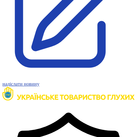
Статут УТОГ
Нормативна база УТОГ
Конвенція ООН
Законодавство
Декларації
Документи ВФГ
Міжнародні документи
надіслати новину