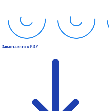
Атестація
Безбар'єрність для глухих
Вінницька область
Волинська область
Дніпропетровська область
Донецька область
Житомирська область
Закарпатська область
Запорізька область
Завантажити в PDF
Івано-Франківська область
Київ
Київська область
Кіровоградська область
Львівська область
Миколаївська область
Одеська область
Полтавська область
Рівненська область
Сумська область
Тернопільська область