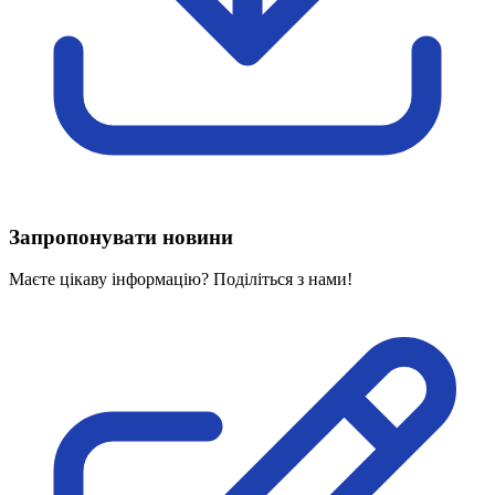
Харківська область
Херсонська область
Хмельницька область
Черкаська область
Чернівецька область
Чернігівська область
Особи відповідальні за контактування з
питань укладення договорів
Запропонувати новини
Вивчаємо жестову мову
Дитяча сторінка
Маєте цікаву інформацію? Поділіться з нами!
Новини про жестову мову
Ресурс для вивчення жестових мов різних країн
ЦУЖМ
Проєкт "Жестова мова для поліцейських"
Про шахрайські схеми
ВІКТОРИНА
На допомогу військовим
Медична термінологія жестовою мовою