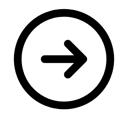
Молодіжні лідери УТОГ
Ветерани УТОГ
Мережа УТОГ
Підприємства УТОГ
Рекорди УТОГ
Видання УТОГ
Звіти
Посилання сторінок УТОГ
Контакти
Навчальні програми
Дошкільна освіта
Загальна освіта
Для абітурієнтів
Уроки
Українська жестова мова
Географія
Правознавство
Я досліджую світ
Реєстр перекладачів жестової мови Українського
товариства глухих
Підготовка перекладачів
"Сервіс УТОГ"