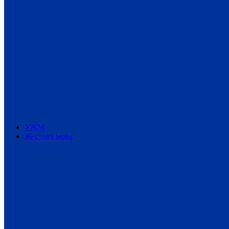
УЖМ
Жестова мова