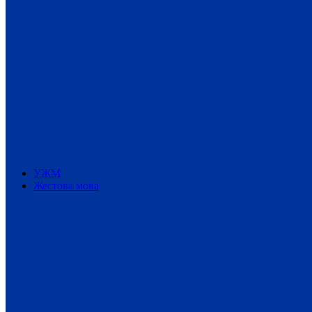
УЖМ
Жестова мова