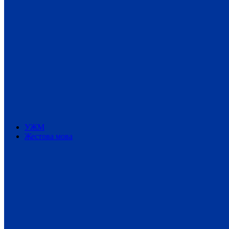
УЖМ
Жестова мова