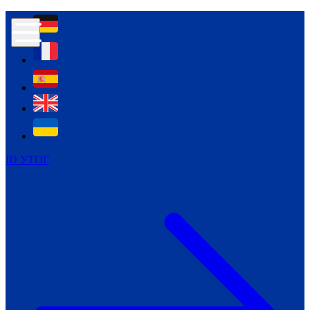
Контур психологічної безпеки глухих
Культура
Міжнародний тиждень глухих людей
Міжнародний тиждень глухих людей
2021
Міжнародний тиждень глухих людей
2022
Міжнародний тиждень глухих людей
2023
ID УТОГ
Міжнародний тиждень глухих людей
2024
Щоденні теми: 23 - 29 вересня
2024
Всеукраїнський пісенний
челендж «Україно, ти є!»
Молодіжний челендж «Жестова
мова для мене – це…»
Репортажі спеціальних та
інклюзивних начальних закладів
України