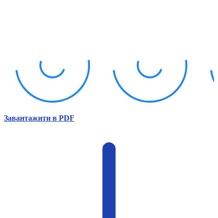
Атестація
Безбар'єрність для глухих
Вінницька область
Волинська область
Дніпропетровська область
Донецька область
Житомирська область
Закарпатська область
Запорізька область
Івано-Франківська область
Київ
Завантажити в PDF
Київська область
Кіровоградська область
Львівська область
Миколаївська область
Одеська область
Полтавська область
Рівненська область
Сумська область
Тернопільська область