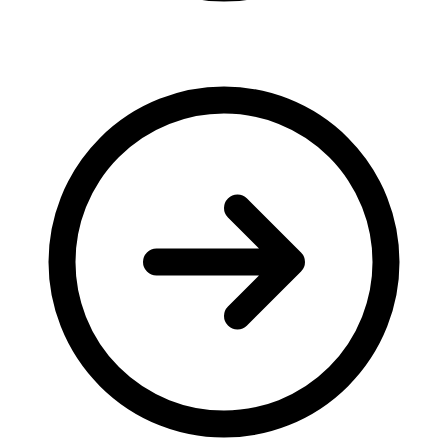
Молодіжні лідери УТОГ
Ветерани УТОГ
Мережа УТОГ
Підприємства УТОГ
Рекорди УТОГ
Видання УТОГ
Звіти
Посилання сторінок УТОГ
Контакти
Навчальні програми
Дошкільна освіта
Загальна освіта
Для абітурієнтів
Уроки
Українська жестова мова
Географія
Правознавство
Я досліджую світ
Реєстр перекладачів жестової мови Українського
товариства глухих
Підготовка перекладачів
"Сервіс УТОГ"