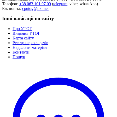
Телефон:
+38 063 101 97 09
(
telegram,
viber, whatsApp)
Ел. пошта:
cputog@ukr.net
Інші навігації по сайту
Про УТОГ
Видання УТОГ
Карта сайту
Реєстр перекладачів
Надіслати матеріал
Контакти
Пошук