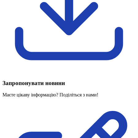
Харківська область
Херсонська область
Хмельницька область
Черкаська область
Чернівецька область
Чернігівська область
Особи відповідальні за контактування з
питань укладення договорів
Вивчаємо жестову мову
Дитяча сторінка
Новини про жестову мову
Запропонувати новини
Ресурс для вивчення жестових мов різних країн
ЦУЖМ
Маєте цікаву інформацію? Поділіться з нами!
Проєкт "Жестова мова для поліцейських"
Про шахрайські схеми
ВІКТОРИНА
На допомогу військовим
Медична термінологія жестовою мовою