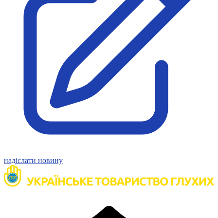
Статут УТОГ
Нормативна база УТОГ
Конвенція ООН
Законодавство
Декларації
Документи ВФГ
Міжнародні документи
надіслати новину