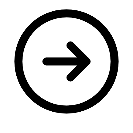
Молодіжні лідери УТОГ
Ветерани УТОГ
Мережа УТОГ
Підприємства УТОГ
Рекорди УТОГ
Видання УТОГ
Звіти
Посилання сторінок УТОГ
Контакти
Навчальні програми
Дошкільна освіта
Загальна освіта
Для абітурієнтів
Уроки
Українська жестова мова
Географія
Правознавство
Я досліджую світ
Реєстр перекладачів жестової мови Українського
товариства глухих
Підготовка перекладачів
"Сервіс УТОГ"