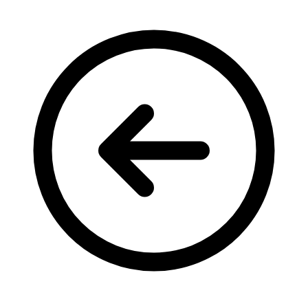
Кадрові зміни
Працевлаштування
Про глухих
Постаті в УТОГ
Все про УТОГ: ваші права, послуги та підтримка:
Важлива інформація
Благодійні справи
Історія глухих
Коронавірус
Брифінги
Корисні інформаційні матеріали від Т. Ломакіної
Офіційна інформація
Про УТОГ
Керівництво УТОГ
Громадські ради УТОГ ⩺
Всеукраїнська Рада голів обласних
організацій УТОГ
Всеукраїнська Рада ветеранів УТОГ
Всеукраїнська Рада перекладачів жестової
мови УТОГ
Всеукраїнська Рада директорів УТОГ
Всеукраїнська молодіжна Рада УТОГ