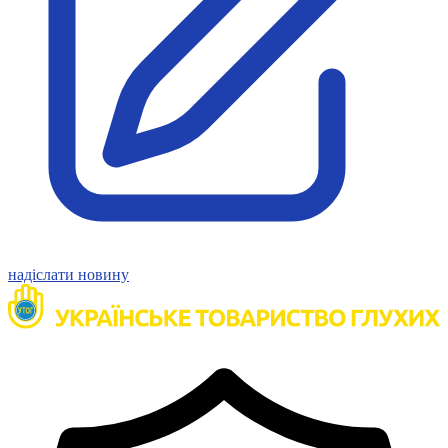
Статут УТОГ
Нормативна база УТОГ
Конвенція ООН
Законодавство
Декларації
Документи ВФГ
Міжнародні документи
надіслати новину