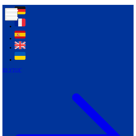
Контур психологічної безпеки глухих
Культура
Міжнародний тиждень глухих людей
Міжнародний тиждень глухих людей
2021
Міжнародний тиждень глухих людей
2022
Міжнародний тиждень глухих людей
2023
ID УТОГ
Міжнародний тиждень глухих людей
2024
Щоденні теми: 23 - 29 вересня
2024
Всеукраїнський пісенний
челендж «Україно, ти є!»
Молодіжний челендж «Жестова
мова для мене – це…»
Репортажі спеціальних та
інклюзивних начальних закладів
України