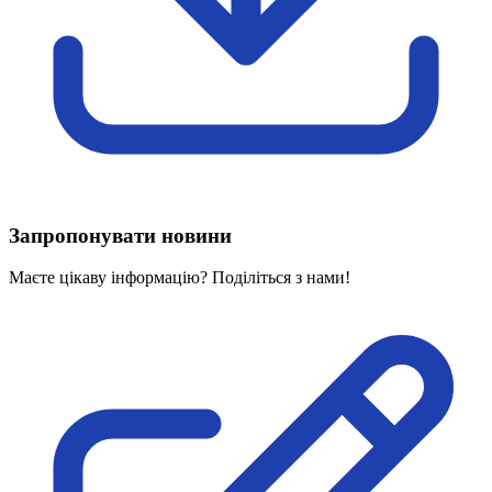
Харківська область
Херсонська область
Хмельницька область
Черкаська область
Чернівецька область
Чернігівська область
Особи відповідальні за контактування з
питань укладення договорів
Запропонувати новини
Вивчаємо жестову мову
Дитяча сторінка
Маєте цікаву інформацію? Поділіться з нами!
Новини про жестову мову
Ресурс для вивчення жестових мов різних країн
ЦУЖМ
Проєкт "Жестова мова для поліцейських"
Про шахрайські схеми
ВІКТОРИНА
На допомогу військовим
Медична термінологія жестовою мовою