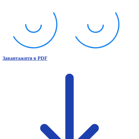
Атестація
Безбар'єрність для глухих
Вінницька область
Волинська область
Дніпропетровська область
Донецька область
Житомирська область
Закарпатська область
Запорізька область
Завантажити в PDF
Івано-Франківська область
Київ
Київська область
Кіровоградська область
Львівська область
Миколаївська область
Одеська область
Полтавська область
Рівненська область
Сумська область
Тернопільська область