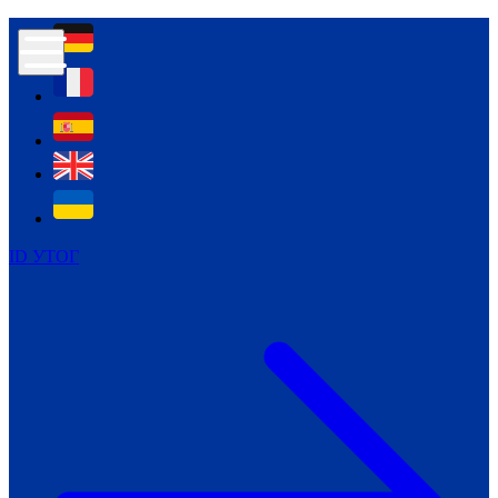
Контур психологічної безпеки глухих
Культура
Міжнародний тиждень глухих людей
Міжнародний тиждень глухих людей
2021
Міжнародний тиждень глухих людей
2022
Міжнародний тиждень глухих людей
2023
ID УТОГ
Міжнародний тиждень глухих людей
2024
Щоденні теми: 23 - 29 вересня
2024
Всеукраїнський пісенний
челендж «Україно, ти є!»
Молодіжний челендж «Жестова
мова для мене – це…»
Репортажі спеціальних та
інклюзивних начальних закладів
України