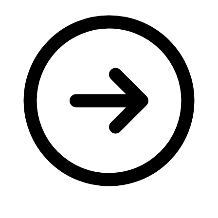
Молодіжні лідери УТОГ
Ветерани УТОГ
Мережа УТОГ
Підприємства УТОГ
Рекорди УТОГ
Видання УТОГ
Звіти
Посилання сторінок УТОГ
Контакти
Навчальні програми
Дошкільна освіта
Загальна освіта
Для абітурієнтів
Уроки
Українська жестова мова
Географія
Правознавство
Я досліджую світ
Реєстр перекладачів жестової мови Українського
товариства глухих
Підготовка перекладачів
"Сервіс УТОГ"