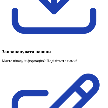
Харківська область
Херсонська область
Хмельницька область
Черкаська область
Чернівецька область
Чернігівська область
Особи відповідальні за контактування з
питань укладення договорів
Запропонувати новини
Вивчаємо жестову мову
Дитяча сторінка
Маєте цікаву інформацію? Поділіться з нами!
Новини про жестову мову
Ресурс для вивчення жестових мов різних країн
ЦУЖМ
Проєкт "Жестова мова для поліцейських"
Про шахрайські схеми
ВІКТОРИНА
На допомогу військовим
Медична термінологія жестовою мовою