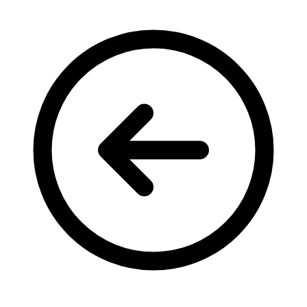
Кадрові зміни
Працевлаштування
Про глухих
Постаті в УТОГ
Все про УТОГ: ваші права, послуги та підтримка:
Важлива інформація
Благодійні справи
Історія глухих
Коронавірус
Брифінги
Корисні інформаційні матеріали від Т. Ломакіної
Офіційна інформація
Про УТОГ
Керівництво УТОГ
Громадські ради УТОГ ⩺
Всеукраїнська Рада голів обласних
організацій УТОГ
Всеукраїнська Рада ветеранів УТОГ
Всеукраїнська Рада перекладачів жестової
мови УТОГ
Всеукраїнська Рада директорів УТОГ
Всеукраїнська молодіжна Рада УТОГ