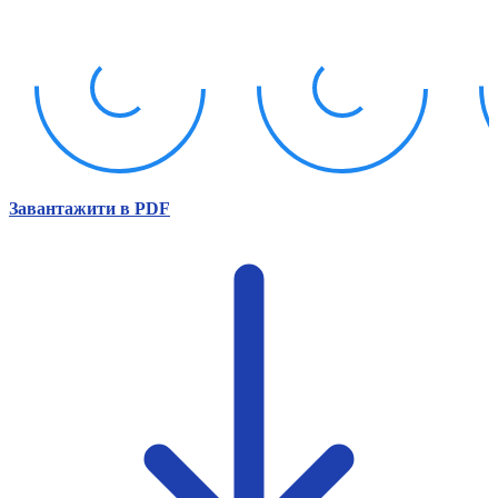
Атестація
Безбар'єрність для глухих
Вінницька область
Волинська область
Дніпропетровська область
Донецька область
Житомирська область
Закарпатська область
Запорізька область
Завантажити в PDF
Івано-Франківська область
Київ
Київська область
Кіровоградська область
Львівська область
Миколаївська область
Одеська область
Полтавська область
Рівненська область
Сумська область
Тернопільська область