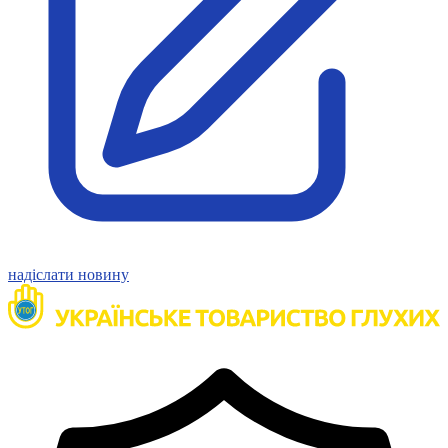
Статут УТОГ
Нормативна база УТОГ
Конвенція ООН
Законодавство
Декларації
Документи ВФГ
Міжнародні документи
надіслати новину