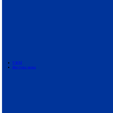
УЖМ
Жестова мова