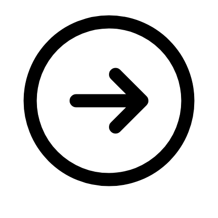
Молодіжні лідери УТОГ
Ветерани УТОГ
Мережа УТОГ
Підприємства УТОГ
Рекорди УТОГ
Видання УТОГ
Звіти
Посилання сторінок УТОГ
Контакти
Навчальні програми
Дошкільна освіта
Загальна освіта
Для абітурієнтів
Уроки
Українська жестова мова
Географія
Правознавство
Я досліджую світ
Реєстр перекладачів жестової мови Українського
товариства глухих
Підготовка перекладачів
"Сервіс УТОГ"