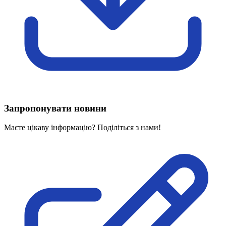
Харківська область
Херсонська область
Хмельницька область
Черкаська область
Чернівецька область
Чернігівська область
Особи відповідальні за контактування з
питань укладення договорів
Запропонувати новини
Вивчаємо жестову мову
Дитяча сторінка
Маєте цікаву інформацію? Поділіться з нами!
Новини про жестову мову
Ресурс для вивчення жестових мов різних країн
ЦУЖМ
Проєкт "Жестова мова для поліцейських"
Про шахрайські схеми
ВІКТОРИНА
На допомогу військовим
Медична термінологія жестовою мовою