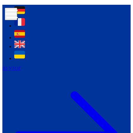
Контур психологічної безпеки глухих
Культура
Міжнародний тиждень глухих людей
Міжнародний тиждень глухих людей
2021
Міжнародний тиждень глухих людей
2022
Міжнародний тиждень глухих людей
2023
ID УТОГ
Міжнародний тиждень глухих людей
2024
Щоденні теми: 23 - 29 вересня
2024
Всеукраїнський пісенний
челендж «Україно, ти є!»
Молодіжний челендж «Жестова
мова для мене – це…»
Репортажі спеціальних та
інклюзивних начальних закладів
України