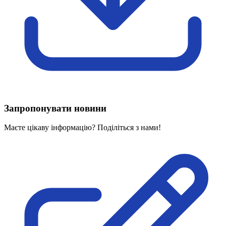
Харківська область
Херсонська область
Хмельницька область
Черкаська область
Чернівецька область
Чернігівська область
Особи відповідальні за контактування з
питань укладення договорів
Запропонувати новини
Вивчаємо жестову мову
Дитяча сторінка
Маєте цікаву інформацію? Поділіться з нами!
Новини про жестову мову
Ресурс для вивчення жестових мов різних країн
ЦУЖМ
Проєкт "Жестова мова для поліцейських"
Про шахрайські схеми
ВІКТОРИНА
На допомогу військовим
Медична термінологія жестовою мовою