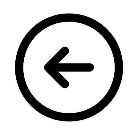
Кадрові зміни
Працевлаштування
Про глухих
Постаті в УТОГ
Все про УТОГ: ваші права, послуги та підтримка:
Важлива інформація
Благодійні справи
Історія глухих
Коронавірус
Брифінги
Корисні інформаційні матеріали від Т. Ломакіної
Офіційна інформація
Про УТОГ
Керівництво УТОГ
Громадські ради УТОГ ⩺
Всеукраїнська Рада голів обласних
організацій УТОГ
Всеукраїнська Рада ветеранів УТОГ
Всеукраїнська Рада перекладачів жестової
мови УТОГ
Всеукраїнська Рада директорів УТОГ
Всеукраїнська молодіжна Рада УТОГ