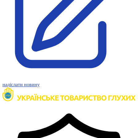
Статут УТОГ
Нормативна база УТОГ
Конвенція ООН
Законодавство
Декларації
Документи ВФГ
Міжнародні документи
надіслати новину