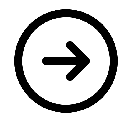
Молодіжні лідери УТОГ
Ветерани УТОГ
Мережа УТОГ
Підприємства УТОГ
Рекорди УТОГ
Видання УТОГ
Звіти
Посилання сторінок УТОГ
Контакти
Навчальні програми
Дошкільна освіта
Загальна освіта
Для абітурієнтів
Уроки
Українська жестова мова
Географія
Правознавство
Я досліджую світ
Реєстр перекладачів жестової мови Українського
товариства глухих
Підготовка перекладачів
"Сервіс УТОГ"