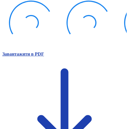
Атестація
Безбар'єрність для глухих
Вінницька область
Волинська область
Дніпропетровська область
Донецька область
Житомирська область
Закарпатська область
Запорізька область
Завантажити в PDF
Івано-Франківська область
Київ
Київська область
Кіровоградська область
Львівська область
Миколаївська область
Одеська область
Полтавська область
Рівненська область
Сумська область
Тернопільська область