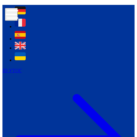
Контур психологічної безпеки глухих
Культура
Міжнародний тиждень глухих людей
Міжнародний тиждень глухих людей
2021
Міжнародний тиждень глухих людей
2022
Міжнародний тиждень глухих людей
2023
ID УТОГ
Міжнародний тиждень глухих людей
2024
Щоденні теми: 23 - 29 вересня
2024
Всеукраїнський пісенний
челендж «Україно, ти є!»
Молодіжний челендж «Жестова
мова для мене – це…»
Репортажі спеціальних та
інклюзивних начальних закладів
України