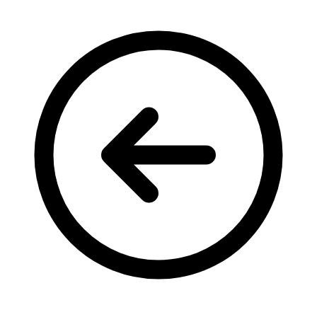
Кадрові зміни
Працевлаштування
Про глухих
Постаті в УТОГ
Все про УТОГ: ваші права, послуги та підтримка:
Важлива інформація
Благодійні справи
Історія глухих
Коронавірус
Брифінги
Корисні інформаційні матеріали від Т. Ломакіної
Офіційна інформація
Про УТОГ
Керівництво УТОГ
Громадські ради УТОГ ⩺
Всеукраїнська Рада голів обласних
організацій УТОГ
Всеукраїнська Рада ветеранів УТОГ
Всеукраїнська Рада перекладачів жестової
мови УТОГ
Всеукраїнська Рада директорів УТОГ
Всеукраїнська молодіжна Рада УТОГ