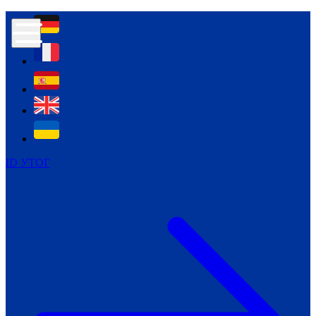
Контур психологічної безпеки глухих
Культура
Міжнародний тиждень глухих людей
Міжнародний тиждень глухих людей
2021
Міжнародний тиждень глухих людей
2022
Міжнародний тиждень глухих людей
2023
ID УТОГ
Міжнародний тиждень глухих людей
2024
Щоденні теми: 23 - 29 вересня
2024
Всеукраїнський пісенний
челендж «Україно, ти є!»
Молодіжний челендж «Жестова
мова для мене – це…»
Репортажі спеціальних та
інклюзивних начальних закладів
України