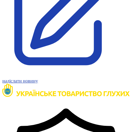
Статут УТОГ
Нормативна база УТОГ
Конвенція ООН
Законодавство
Декларації
Документи ВФГ
Міжнародні документи
надіслати новину