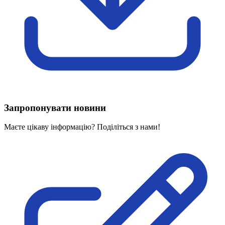
Харківська область
Херсонська область
Хмельницька область
Черкаська область
Чернівецька область
Чернігівська область
Особи відповідальні за контактування з
питань укладення договорів
Запропонувати новини
Вивчаємо жестову мову
Дитяча сторінка
Маєте цікаву інформацію? Поділіться з нами!
Новини про жестову мову
Ресурс для вивчення жестових мов різних країн
ЦУЖМ
Проєкт "Жестова мова для поліцейських"
Про шахрайські схеми
ВІКТОРИНА
На допомогу військовим
Медична термінологія жестовою мовою