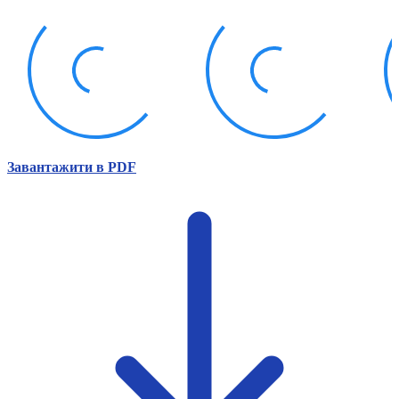
Атестація
Безбар'єрність для глухих
Вінницька область
Волинська область
Дніпропетровська область
Донецька область
Житомирська область
Закарпатська область
Запорізька область
Завантажити в PDF
Івано-Франківська область
Київ
Київська область
Кіровоградська область
Львівська область
Миколаївська область
Одеська область
Полтавська область
Рівненська область
Сумська область
Тернопільська область