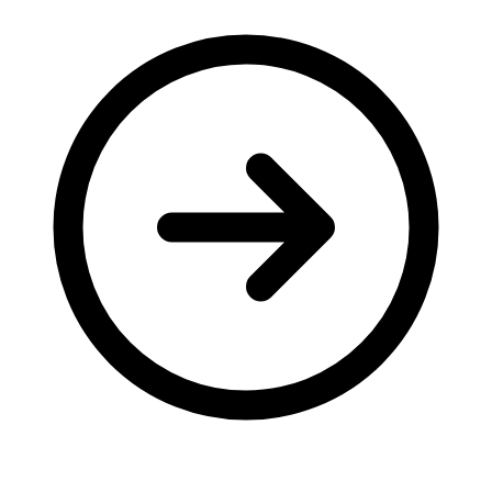
Молодіжні лідери УТОГ
Ветерани УТОГ
Мережа УТОГ
Підприємства УТОГ
Рекорди УТОГ
Видання УТОГ
Звіти
Посилання сторінок УТОГ
Контакти
Навчальні програми
Дошкільна освіта
Загальна освіта
Для абітурієнтів
Уроки
Українська жестова мова
Географія
Правознавство
Я досліджую світ
Реєстр перекладачів жестової мови Українського
товариства глухих
Підготовка перекладачів
"Сервіс УТОГ"