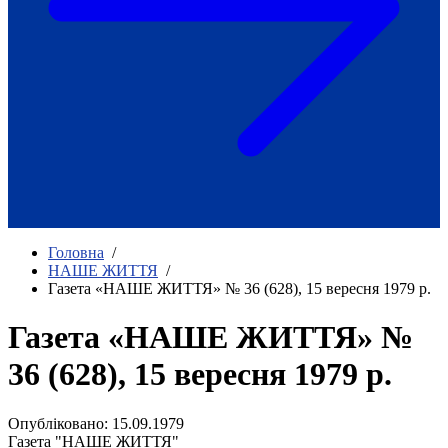
Як приклад стійкості спільноти
глухих
Говоримо коротко про наболіле
Міжнародний тиждень глухих людей
2025
Всеукраїнський челендж «Молодь
співає»
Інтерв'ю «Світ глухих: унікальні у
своїй професії»
Немає прав людини без права на
жестову мову.
Всеукраїнський конкурс «Людина року в
Головна
/
УТОГ»: прийом заявок 2023
НАШЕ ЖИТТЯ
/
Газета «НАШЕ ЖИТТЯ» № 36 (628), 15 вересня 1979 р.
Флешмоб «Історії успіхів, які надихають»
Переклад жестовою мовою
Чим займається УТОГ
Газета «НАШЕ ЖИТТЯ» №
Діяльність УТОГ
36 (628), 15 вересня 1979 р.
90 років УТОГ
92 роки УТОГ
93 роки УТОГ
Опубліковано: 15.09.1979
Історії та спогади ветеранів УТОГ
Газета "НАШЕ ЖИТТЯ"