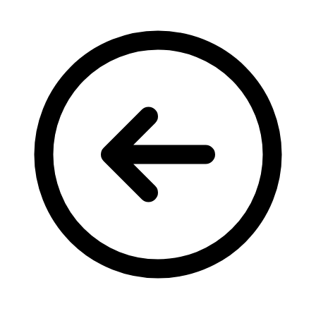
Кадрові зміни
Працевлаштування
Про глухих
Постаті в УТОГ
Все про УТОГ: ваші права, послуги та підтримка:
Важлива інформація
Благодійні справи
Історія глухих
Коронавірус
Брифінги
Корисні інформаційні матеріали від Т. Ломакіної
Офіційна інформація
Про УТОГ
Керівництво УТОГ
Громадські ради УТОГ ⩺
Всеукраїнська Рада голів обласних
організацій УТОГ
Всеукраїнська Рада ветеранів УТОГ
Всеукраїнська Рада перекладачів жестової
мови УТОГ
Всеукраїнська Рада директорів УТОГ
Всеукраїнська молодіжна Рада УТОГ