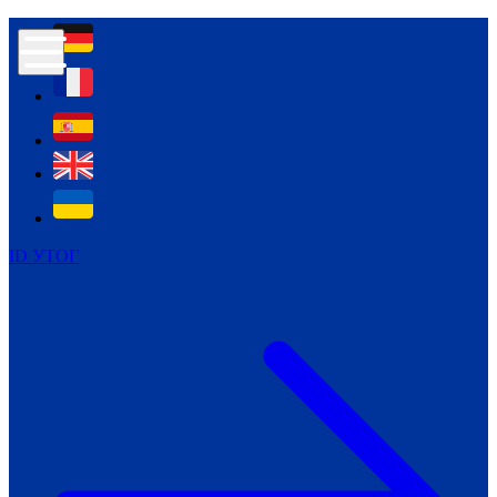
Контур психологічної безпеки глухих
Культура
Міжнародний тиждень глухих людей
Міжнародний тиждень глухих людей
2021
Міжнародний тиждень глухих людей
2022
Міжнародний тиждень глухих людей
2023
ID УТОГ
Міжнародний тиждень глухих людей
2024
Щоденні теми: 23 - 29 вересня
2024
Всеукраїнський пісенний
челендж «Україно, ти є!»
Молодіжний челендж «Жестова
мова для мене – це…»
Репортажі спеціальних та
інклюзивних начальних закладів
України