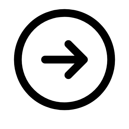
Молодіжні лідери УТОГ
Ветерани УТОГ
Мережа УТОГ
Підприємства УТОГ
Рекорди УТОГ
Видання УТОГ
Звіти
Посилання сторінок УТОГ
Контакти
Навчальні програми
Дошкільна освіта
Загальна освіта
Для абітурієнтів
Уроки
Українська жестова мова
Географія
Правознавство
Я досліджую світ
Реєстр перекладачів жестової мови Українського
товариства глухих
Підготовка перекладачів
"Сервіс УТОГ"