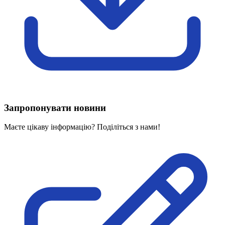
Харківська область
Херсонська область
Хмельницька область
Черкаська область
Чернівецька область
Чернігівська область
Особи відповідальні за контактування з
питань укладення договорів
Запропонувати новини
Вивчаємо жестову мову
Дитяча сторінка
Маєте цікаву інформацію? Поділіться з нами!
Новини про жестову мову
Ресурс для вивчення жестових мов різних країн
ЦУЖМ
Проєкт "Жестова мова для поліцейських"
Про шахрайські схеми
ВІКТОРИНА
На допомогу військовим
Медична термінологія жестовою мовою