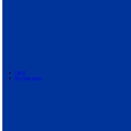
УЖМ
Жестова мова