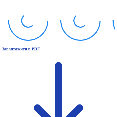
Атестація
Безбар'єрність для глухих
Вінницька область
Волинська область
Дніпропетровська область
Донецька область
Житомирська область
Закарпатська область
Запорізька область
Завантажити в PDF
Івано-Франківська область
Київ
Київська область
Кіровоградська область
Львівська область
Миколаївська область
Одеська область
Полтавська область
Рівненська область
Сумська область
Тернопільська область