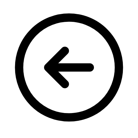
Кадрові зміни
Працевлаштування
Про глухих
Постаті в УТОГ
Все про УТОГ: ваші права, послуги та підтримка:
Важлива інформація
Благодійні справи
Історія глухих
Коронавірус
Брифінги
Корисні інформаційні матеріали від Т. Ломакіної
Офіційна інформація
Про УТОГ
Керівництво УТОГ
Громадські ради УТОГ ⩺
Всеукраїнська Рада голів обласних
організацій УТОГ
Всеукраїнська Рада ветеранів УТОГ
Всеукраїнська Рада перекладачів жестової
мови УТОГ
Всеукраїнська Рада директорів УТОГ
Всеукраїнська молодіжна Рада УТОГ