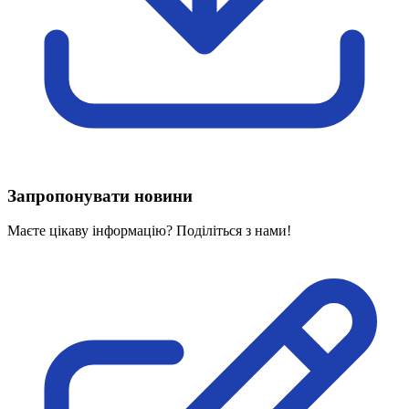
Харківська область
Херсонська область
Хмельницька область
Черкаська область
Чернівецька область
Чернігівська область
Особи відповідальні за контактування з
питань укладення договорів
Запропонувати новини
Вивчаємо жестову мову
Дитяча сторінка
Маєте цікаву інформацію? Поділіться з нами!
Новини про жестову мову
Ресурс для вивчення жестових мов різних країн
ЦУЖМ
Проєкт "Жестова мова для поліцейських"
Про шахрайські схеми
ВІКТОРИНА
На допомогу військовим
Медична термінологія жестовою мовою