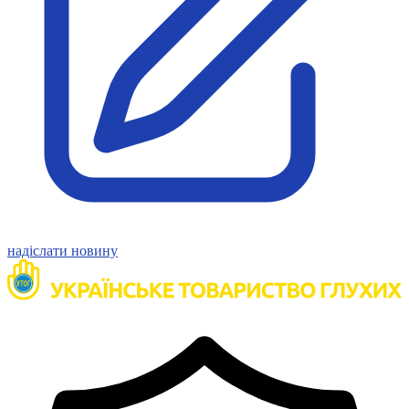
Статут УТОГ
Нормативна база УТОГ
Конвенція ООН
Законодавство
Декларації
Документи ВФГ
Міжнародні документи
надіслати новину