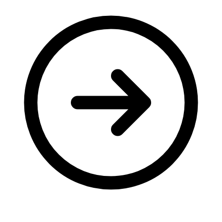
Молодіжні лідери УТОГ
Ветерани УТОГ
Мережа УТОГ
Підприємства УТОГ
Рекорди УТОГ
Видання УТОГ
Звіти
Посилання сторінок УТОГ
Контакти
Навчальні програми
Дошкільна освіта
Загальна освіта
Для абітурієнтів
Уроки
Українська жестова мова
Географія
Правознавство
Я досліджую світ
Реєстр перекладачів жестової мови Українського
товариства глухих
Підготовка перекладачів
"Сервіс УТОГ"