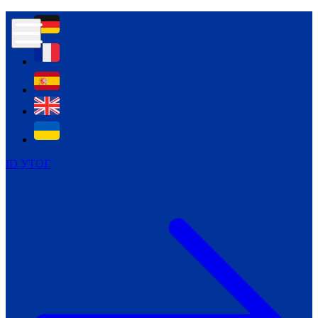
Контур психологічної безпеки глухих
Культура
Міжнародний тиждень глухих людей
Міжнародний тиждень глухих людей
2021
Міжнародний тиждень глухих людей
2022
Міжнародний тиждень глухих людей
2023
ID УТОГ
Міжнародний тиждень глухих людей
2024
Щоденні теми: 23 - 29 вересня
2024
Всеукраїнський пісенний
челендж «Україно, ти є!»
Молодіжний челендж «Жестова
мова для мене – це…»
Репортажі спеціальних та
інклюзивних начальних закладів
України